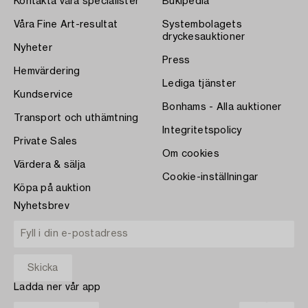
Kontakta våra specialister
Bukipedia
Våra Fine Art-resultat
Systembolagets
dryckesauktioner
Nyheter
Press
Hemvärdering
Lediga tjänster
Kundservice
Bonhams - Alla auktioner
Transport och uthämtning
Integritetspolicy
Private Sales
Om cookies
Värdera & sälja
Cookie-inställningar
Köpa på auktion
Nyhetsbrev
Ladda ner vår app