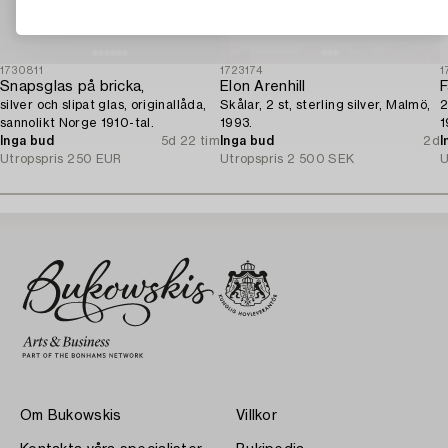
1730811
1723174
1
Snapsglas på bricka,
Elon Arenhill
F
silver och slipat glas, originallåda,
Skålar, 2 st, sterling silver, Malmö,
2
sannolikt Norge 1910-tal.
1993.
1
Inga bud
5d 22 tim
Inga bud
2d
I
Utropspris
250 EUR
Utropspris
2 500 SEK
U
Om Bukowskis
Villkor