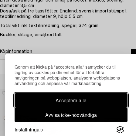
Liten dosa med figur och emalj på locket, Mexico, sterling,
diameter 3,5 cm
Dosa/ask på tre tassfötter, England, svensk importstämpel,
textilinredning, diameter 9, höjd 5,5 cm.
Total vikt inkl textilinredning, spegel, 374 gram.
Bucklor, slitage, emaljbortfall.
Köpinformation
Genom att klicka på "acceptera alla" samtycker du till
lagring av cookies på din enhet för att förbättra
navigeringen på webbplatsen, analysera webbplatsens
Andra har även tittat på
användning och anpassa vår marknadsföring.
Acceptera alla
Avvisa icke-nödvändiga
Inställningar