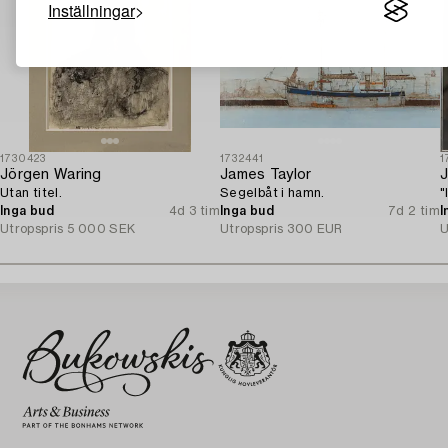
Inställningar
1730423
1732441
1
Jörgen Waring
James Taylor
J
Utan titel.
Segelbåt i hamn.
"
Inga bud
4d 3 tim
Inga bud
7d 2 tim
I
Utropspris
5 000 SEK
Utropspris
300 EUR
U