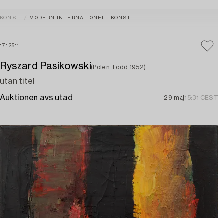
KONST
MODERN INTERNATIONELL KONST
1712511
Ryszard Pasikowski
(Polen, Född 1952)
utan titel
Auktionen avslutad
29 maj
15:31 CEST