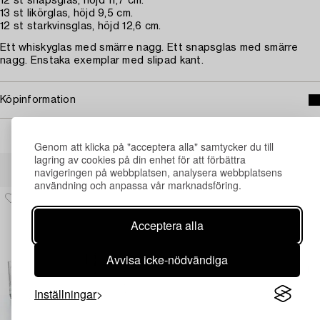
12 st snapsglas, höjd 11,7 cm.
13 st likörglas, höjd 9,5 cm.
12 st starkvinsglas, höjd 12,6 cm.
Ett whiskyglas med smärre nagg. Ett snapsglas med smärre
nagg. Enstaka exemplar med slipad kant.
Köpinformation
Genom att klicka på "acceptera alla" samtycker du till
lagring av cookies på din enhet för att förbättra
Andra har även tittat på
navigeringen på webbplatsen, analysera webbplatsens
användning och anpassa vår marknadsföring.
Acceptera alla
Avvisa icke-nödvändiga
Inställningar