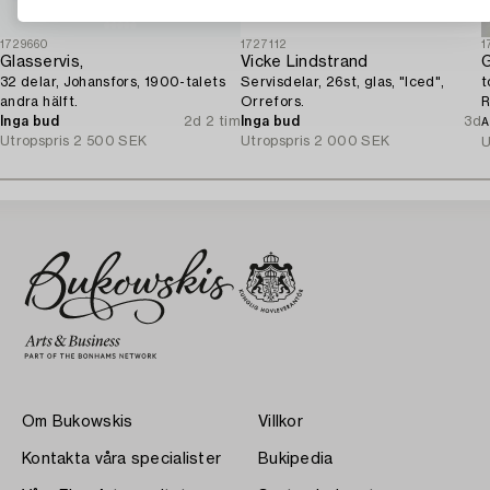
1729660
1727112
1
Glasservis,
Vicke Lindstrand
G
32 delar, Johansfors, 1900-talets
Servisdelar, 26st, glas, "Iced",
t
andra hälft.
Orrefors.
R
Inga bud
2d 2 tim
Inga bud
3d
h
A
Utropspris
2 500 SEK
Utropspris
2 000 SEK
U
Om Bukowskis
Villkor
Kontakta våra specialister
Bukipedia