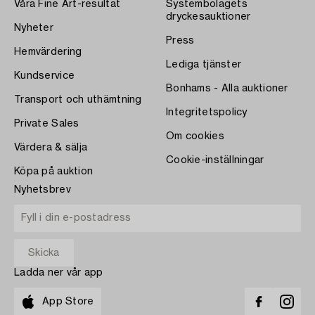
Våra Fine Art-resultat
Systembolagets
dryckesauktioner
Nyheter
Press
Hemvärdering
Lediga tjänster
Kundservice
Bonhams - Alla auktioner
Transport och uthämtning
Integritetspolicy
Private Sales
Om cookies
Värdera & sälja
Cookie-inställningar
Köpa på auktion
Nyhetsbrev
Ladda ner vår app
App Store