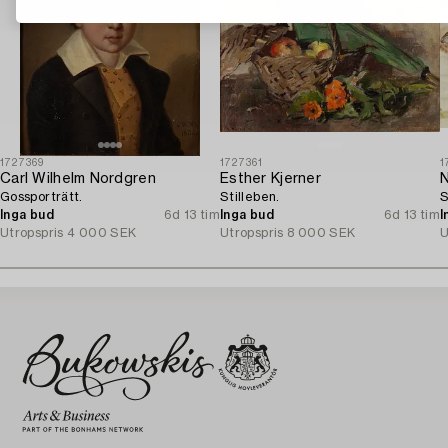
1727369
1727361
1
Carl Wilhelm Nordgren
Esther Kjerner
N
Gossporträtt.
Stilleben.
S
Inga bud
6d 13 tim
Inga bud
6d 13 tim
I
Utropspris
4 000 SEK
Utropspris
8 000 SEK
U