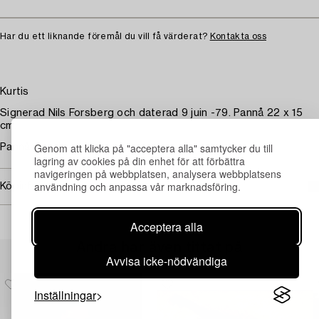
Har du ett liknande föremål du vill få värderat?
Kontakta oss
Kurtis
Signerad Nils Forsberg och daterad 9 juin -79. Pannå 22 x 15
cm.
Genom att klicka på "acceptera alla" samtycker du till
Pannån med spricka.
lagring av cookies på din enhet för att förbättra
navigeringen på webbplatsen, analysera webbplatsens
användning och anpassa vår marknadsföring.
Köpinformation
Acceptera alla
Andra har även tittat på
Avvisa icke-nödvändiga
Inställningar