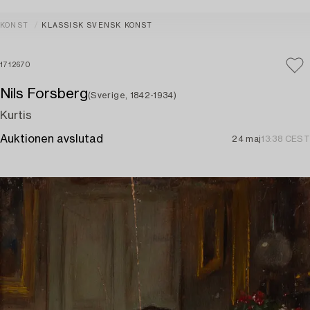
KONST
KLASSISK SVENSK KONST
1712670
Nils Forsberg
(Sverige, 1842-1934)
Kurtis
Auktionen avslutad
24 maj
13:38 CEST