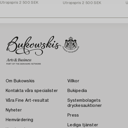
Utropspris
2 500 SEK
Utropspris
2 500 SEK
U
Om Bukowskis
Villkor
Kontakta våra specialister
Bukipedia
Våra Fine Art-resultat
Systembolagets
dryckesauktioner
Nyheter
Press
Hemvärdering
Lediga tjänster