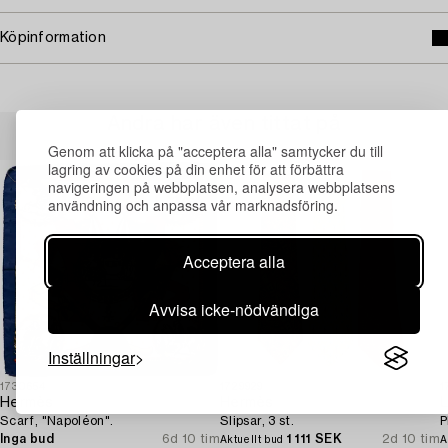
Köpinformation
Andra har även tittat på
Genom att klicka på "acceptera alla" samtycker du till
lagring av cookies på din enhet för att förbättra
navigeringen på webbplatsen, analysera webbplatsens
användning och anpassa vår marknadsföring.
Acceptera alla
Avvisa icke-nödvändiga
Inställningar
1730654
1729929
1
Hermès
Hermès
L
Scarf, "Napoléon".
Slipsar, 3 st.
P
Inga bud
6d 10 tim
1 111 SEK
2d 10 tim
Aktuellt bud
A