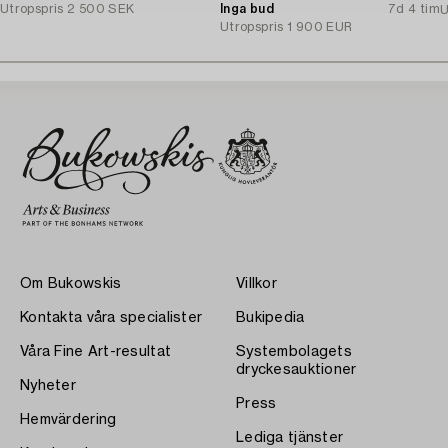
Utropspris
2 500 SEK
Inga bud
7d 4 tim
U
Utropspris
1 900 EUR
Om Bukowskis
Villkor
Kontakta våra specialister
Bukipedia
Våra Fine Art-resultat
Systembolagets
dryckesauktioner
Nyheter
Press
Hemvärdering
Lediga tjänster