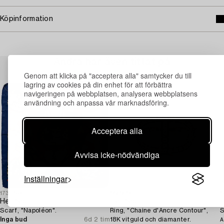
Köpinformation
Andra har även tittat på
Genom att klicka på "acceptera alla" samtycker du till
lagring av cookies på din enhet för att förbättra
navigeringen på webbplatsen, analysera webbplatsens
användning och anpassa vår marknadsföring.
Acceptera alla
Avvisa icke-nödvändiga
Inställningar
1730654
1726814
1
Hermès
Hermès
Scarf, "Napoléon".
Ring, "Chaine d'Ancre Contour",
S
Inga bud
6d 2 tim
18K vitguld och diamanter.
A