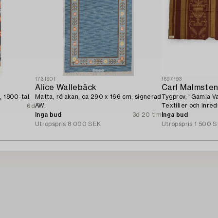
1731901
1697193
Alice Wallebäck
Carl Malmste
, 1800-tal.
Matta, rölakan, ca 290 x 166 cm, signerad
Tygprov, "Gamla Va
AW.
Textilier och Inre
6d
tal.
Inga bud
3d 20 tim
Inga bud
Utropspris
8 000 SEK
Utropspris
1 500 