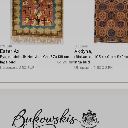
1731816
1730849
Ester Ax
Åkdyna,
Rya, modell för Neovius. Ca 177x138 cm.
rölakan, ca 105 x 49 cm Skåne
Inga bud
3d 20 tim
Inga bud
Utropspris
250 EUR
Utropspris
2 500 SEK