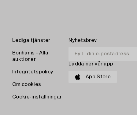
Lediga tjänster
Nyhetsbrev
Bonhams - Alla
auktioner
Ladda ner vår app
Integritetspolicy
App Store
Om cookies
Cookie-inställningar