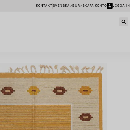
KONTAKT
SVENSKA
EUR
SKAPA KONTO
LOGGA IN