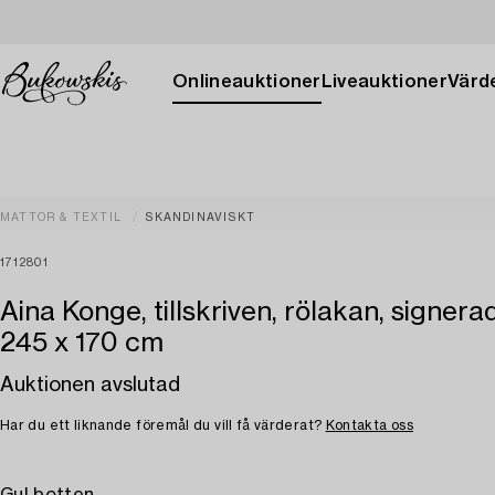
Onlineauktioner
Liveauktioner
Värde
MATTOR & TEXTIL
SKANDINAVISKT
1712801
Aina Konge, tillskriven, rölakan, signera
245 x 170 cm
Auktionen avslutad
Har du ett liknande föremål du vill få värderat?
Kontakta oss