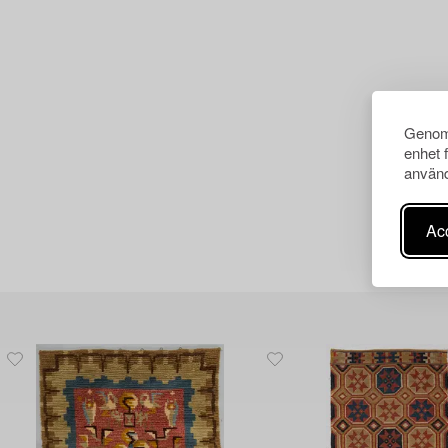
Genom 
enhet 
använd
Acc