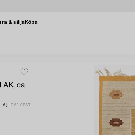
ra & sälja
Köpa
d AK, ca
6 jul
7:52 CEST