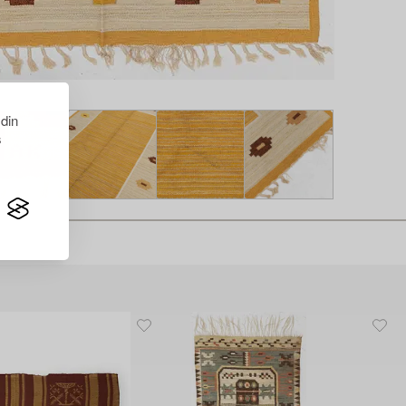
 din
s