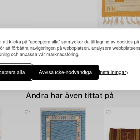
att klicka på "acceptera alla" samtycker du till lagring av cookies på
för att förbättra navigeringen på webbplatsen, analysera webbplatsen
ning och anpassa vår marknadsföring.
eptera alla
Avvisa icke-nödvändiga
Inställningar
Andra har även tittat på