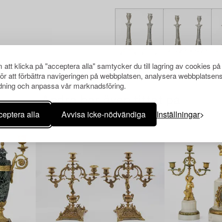
att klicka på "acceptera alla" samtycker du till lagring av cookies på
för att förbättra navigeringen på webbplatsen, analysera webbplatsen
ning och anpassa vår marknadsföring.
Andra har även tittat på
eptera alla
Avvisa icke-nödvändiga
Inställningar