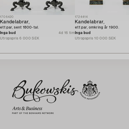
1706420
1724414
Kandelabrar,
Kandelabrar,
ett par, sent 1800-tal.
ett par, omkring år 1900.
Inga bud
4d 16 tim
Inga bud
Utropspris
6 000 SEK
Utropspris
10 000 SEK