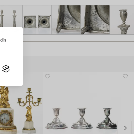
 din
s