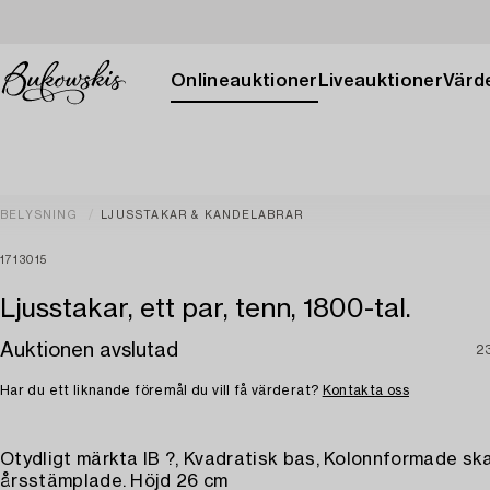
Onlineauktioner
Liveauktioner
Värde
BELYSNING
LJUSSTAKAR & KANDELABRAR
1713015
Ljusstakar, ett par, tenn, 1800-tal.
Auktionen avslutad
2
Har du ett liknande föremål du vill få värderat?
Kontakta oss
Otydligt märkta IB ?, Kvadratisk bas, Kolonnformade ska
årsstämplade. Höjd 26 cm