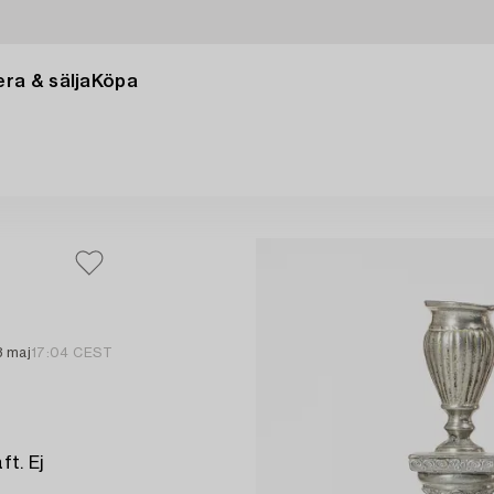
ra & sälja
Köpa
3 maj
17:04 CEST
ft. Ej