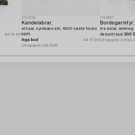
1702065
1724897
Kandelabrar,
Bordsgarnityr,
ett par, nyrokoko-stil, 1900-talets första
tre delar, omkring
hälft.
4d 14 tim
Aktuellt bud
300 
Inga bud
4d 15 tim
Utropspris
3 000 
Utropspris
150 EUR