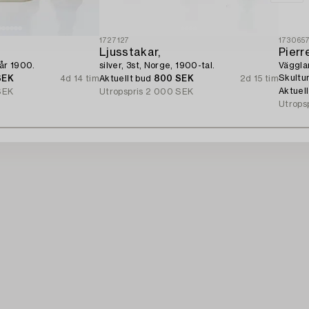
1727127
173065
Ljusstakar,
Pierr
 år 1900.
silver, 3st, Norge, 1900-tal.
Vägglam
Skultu
SEK
4d 14 tim
Aktuellt bud
800 SEK
2d 15 tim
Aktuel
SEK
Utropspris
2 000 SEK
Utrops