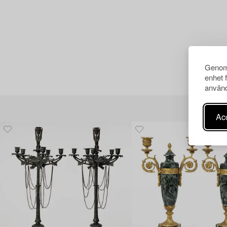
Genom 
enhet 
använd
Acc