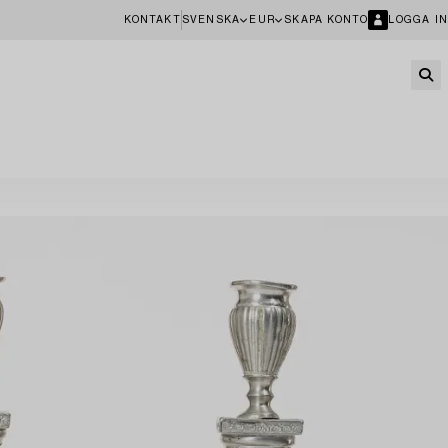
KONTAKT
SVENSKA
EUR
SKAPA KONTO
LOGGA IN