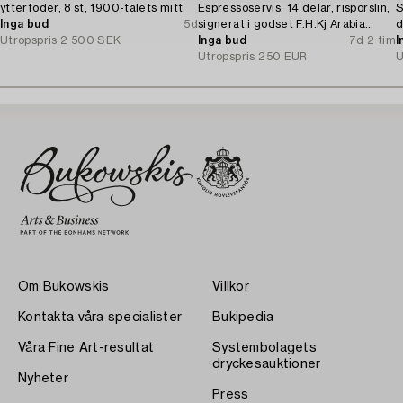
ytterfoder, 8 st, 1900-talets mitt.
Espressoservis, 14 delar, risporslin,
S
Inga bud
5d
signerat i godset F.H.Kj Arabia
d
Utropspris
2 500 SEK
Finland.
Inga bud
7d 2 tim
I
Utropspris
250 EUR
U
Om Bukowskis
Villkor
Kontakta våra specialister
Bukipedia
Våra Fine Art-resultat
Systembolagets
dryckesauktioner
Nyheter
Press