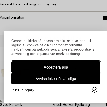
Ena näbben med nagg och lagning.
Köpinformation
Andra har även tittat på
Genom att klicka på "acceptera alla" samtycker du till
lagring av cookies på din enhet för att förbättra
navigeringen på webbplatsen, analysera webbplatsens
användning och anpassa vår marknadsföring.
Acceptera alla
Avvisa icke-nödvändiga
Inställningar
1730338
1730160
1
Syco Keramik,
Friedl Holzer-Kjellberg