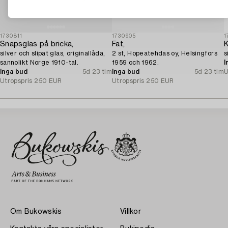
1730811
1730905
1
Snapsglas på bricka,
Fat,
K
silver och slipat glas, originallåda,
2 st, Hopeatehdas oy, Helsingfors
s
sannolikt Norge 1910-tal.
1959 och 1962.
I
Inga bud
5d 23 tim
Inga bud
5d 23 tim
U
Utropspris
250 EUR
Utropspris
250 EUR
Om Bukowskis
Villkor