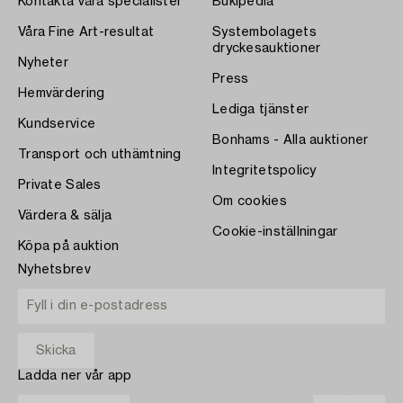
Kontakta våra specialister
Bukipedia
Våra Fine Art-resultat
Systembolagets
dryckesauktioner
Nyheter
Press
Hemvärdering
Lediga tjänster
Kundservice
Bonhams - Alla auktioner
Transport och uthämtning
Integritetspolicy
Private Sales
Om cookies
Värdera & sälja
Cookie-inställningar
Köpa på auktion
Nyhetsbrev
Ladda ner vår app