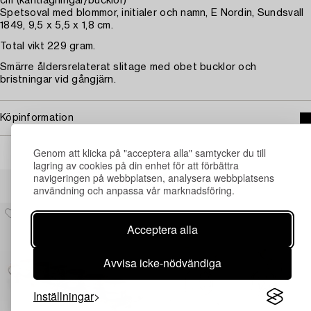
cm (kantlagningar/bucklor)
Spetsoval med blommor, initialer och namn, E Nordin, Sundsvall
1849, 9,5 x 5,5 x 1,8 cm.
Total vikt 229 gram.
Smärre åldersrelaterat slitage med obet bucklor och
bristningar vid gångjärn.
Köpinformation
Genom att klicka på "acceptera alla" samtycker du till
lagring av cookies på din enhet för att förbättra
navigeringen på webbplatsen, analysera webbplatsens
Andra har även tittat på
användning och anpassa vår marknadsföring.
Acceptera alla
Avvisa icke-nödvändiga
Inställningar