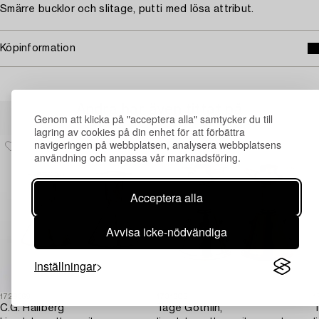
Smärre bucklor och slitage, putti med lösa attribut.
Köpinformation
Andra har även tittat på
Genom att klicka på "acceptera alla" samtycker du till
lagring av cookies på din enhet för att förbättra
navigeringen på webbplatsen, analysera webbplatsens
användning och anpassa vår marknadsföring.
Acceptera alla
Avvisa icke-nödvändiga
Inställningar
1729369
1731605
1
C.G. Hallberg
Tage Göthlin,
T