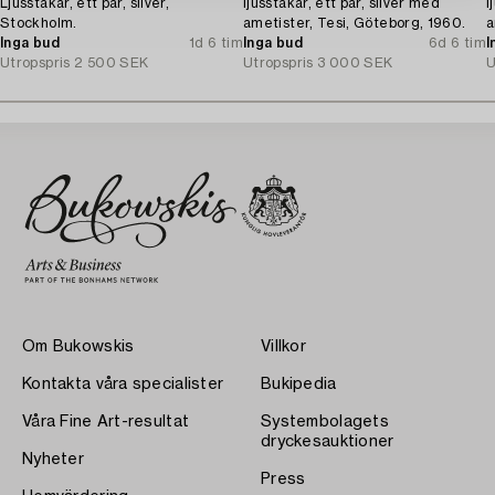
Ljusstakar, ett par, silver,
ljusstakar, ett par, silver med
l
Stockholm.
ametister, Tesi, Göteborg, 1960.
a
Inga bud
1d 6 tim
Inga bud
6d 6 tim
I
Utropspris
2 500 SEK
Utropspris
3 000 SEK
U
Om Bukowskis
Villkor
Kontakta våra specialister
Bukipedia
Våra Fine Art-resultat
Systembolagets
dryckesauktioner
Nyheter
Press