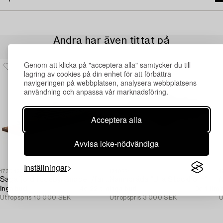
Andra har även tittat på
Genom att klicka på "acceptera alla" samtycker du till
lagring av cookies på din enhet för att förbättra
navigeringen på webbplatsen, analysera webbplatsens
användning och anpassa vår marknadsföring.
Acceptera alla
Avvisa icke-nödvändiga
Inställningar
1730429
1718551
1
Sagafjord resebyråmodel /fartygsmodel.
Namnbräda "Ulla Stockholm".
Inga bud
4d 22 tim
Inga bud
3d 1 tim
I
Utropspris
10 000 SEK
Utropspris
3 000 SEK
U