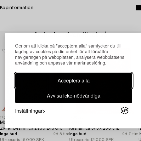
Köpinformation
Andra har även tittat på
Genom att klicka på "acceptera alla" samtycker du till
lagring av cookies på din enhet för att förbättra
navigeringen på webbplatsen, analysera webbplatsens
användning och anpassa vår marknadsföring.
Acceptera alla
Avvisa icke-nödvändiga
Inställningar
1730635
1730629
1
Matta,
Matta,
G
Zigler Design. ca 293 x 243 cm.
Keshan, ca 373 x 260 cm.
R
Inga bud
2d 8 tim
Inga bud
2d 7 tim
I
Utropspris
15 000 SEK
Utropspris
12 000 SEK
U