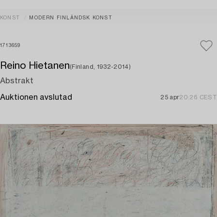
KONST
MODERN FINLÄNDSK KONST
1713659
Reino Hietanen
(Finland, 1932-2014)
Abstrakt
Auktionen avslutad
25 apr
20:26 CEST