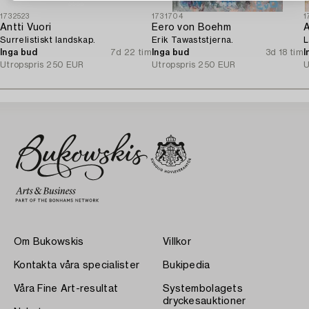
1732523
1731704
1
Antti Vuori
Eero von Boehm
A
Surrelistiskt landskap.
Erik Tawaststjerna.
L
Inga bud
7d 22 tim
Inga bud
3d 18 tim
I
Utropspris
250 EUR
Utropspris
250 EUR
U
Om Bukowskis
Villkor
Kontakta våra specialister
Bukipedia
Våra Fine Art-resultat
Systembolagets
dryckesauktioner