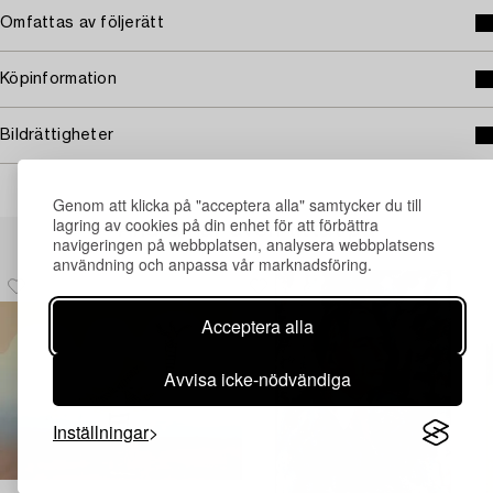
Omfattas av följerätt
Köpinformation
Bildrättigheter
Genom att klicka på "acceptera alla" samtycker du till
lagring av cookies på din enhet för att förbättra
Andra har även tittat på
navigeringen på webbplatsen, analysera webbplatsens
användning och anpassa vår marknadsföring.
Acceptera alla
Avvisa icke-nödvändiga
Inställningar