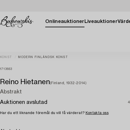
Onlineauktioner
Liveauktioner
Värde
KONST
MODERN FINLÄNDSK KONST
1713663
Reino Hietanen
(Finland, 1932-2014)
Abstrakt
Auktionen avslutad
4
Har du ett liknande föremål du vill få värderat?
Kontakta oss