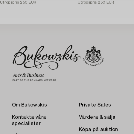
Utropspris
250 EUR
Utropspris
250 EUR
Om Bukowskis
Private Sales
Kontakta våra
Värdera & sälja
specialister
Köpa på auktion