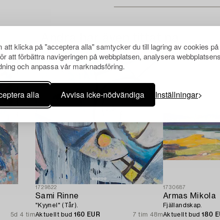
Andra har även tittat på
att klicka på "acceptera alla" samtycker du till lagring av cookies på
för att förbättra navigeringen på webbplatsen, analysera webbplatsen
ning och anpassa vår marknadsföring.
eptera alla
Avvisa icke-nödvändiga
Inställningar
1729822
1730687
Sami Rinne
Armas Mikola
"Kyynel" (Tår).
Fjällandskap.
5d 4 tim
Aktuellt bud
160 EUR
7 tim 48m
Aktuellt bud
180 