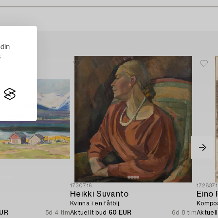
 din
s
1730716
172837
Heikki Suvanto
Eino 
Kvinna i en fåtölj.
Kompos
EUR
5d 4 tim
Aktuellt bud
60 EUR
6d 8 tim
Aktuel