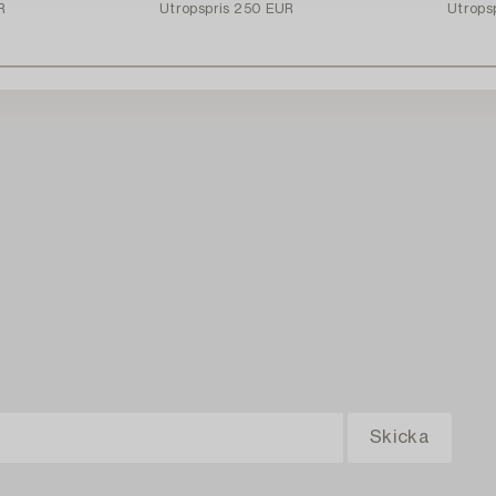
R
Utropspris
250 EUR
Utrops