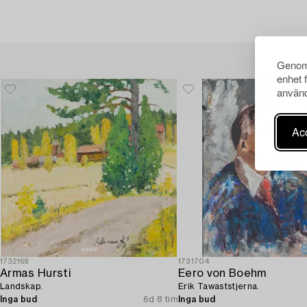
Genom 
enhet 
använd
Acc
1732169
1731704
Armas Hursti
Eero von Boehm
Landskap.
Erik Tawaststjerna.
Inga bud
6d 8 tim
Inga bud