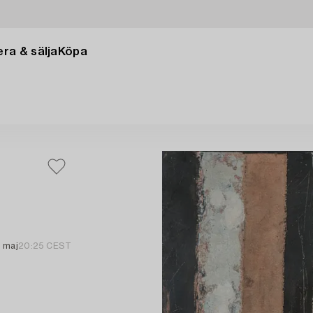
ra & sälja
Köpa
 maj
20:25 CEST