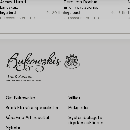
Armas Hursti
Eero von Boehm
M
Landskap.
Erik Tawaststjerna.
L
Inga bud
5d 20 tim
Inga bud
4d 17 tim
I
Utropspris
250 EUR
Utropspris
250 EUR
U
Om Bukowskis
Villkor
Kontakta våra specialister
Bukipedia
Våra Fine Art-resultat
Systembolagets
dryckesauktioner
Nyheter