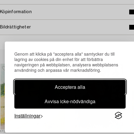
Köpinformation
Bildrättigheter
Andra har även tittat på
Genom att klicka på "acceptera alla" samtycker du till
lagring av cookies på din enhet för att förbättra
navigeringen på webbplatsen, analysera webbplatsens
användning och anpassa vår marknadsföring.
Acceptera alla
Avvisa icke-nödvändiga
Inställningar
1732169
1731704
1