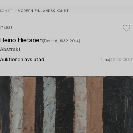
KONST
MODERN FINLÄNDSK KONST
1713663
Reino Hietanen
(Finland, 1932-2014)
Abstrakt
Auktionen avslutad
4 maj
20:25 CEST