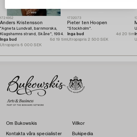
1724952
1732073
1
Anders Kristensson
Pieter ten Hoopen
M
"Agneta Lundvall, barnmorska,
"Stockholm".
U
Klagshamns strand, Skåne", 1994.
Inga bud
4d 20 tim
I
Inga bud
6d 19 tim
Utropspris
2 500 SEK
U
Utropspris
6 000 SEK
Om Bukowskis
Villkor
Kontakta våra specialister
Bukipedia