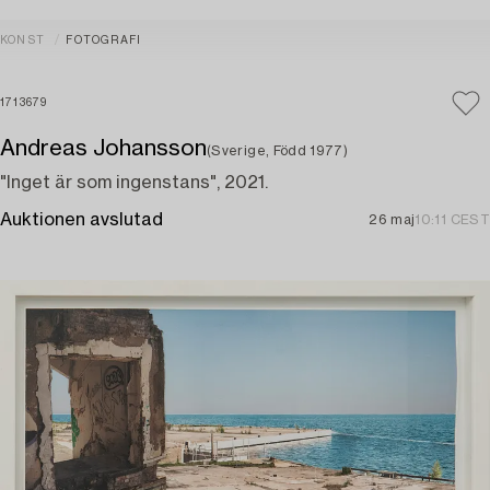
KONST
FOTOGRAFI
1713679
Andreas Johansson
(Sverige, Född 1977)
"Inget är som ingenstans", 2021.
Auktionen avslutad
26 maj
10:11 CEST