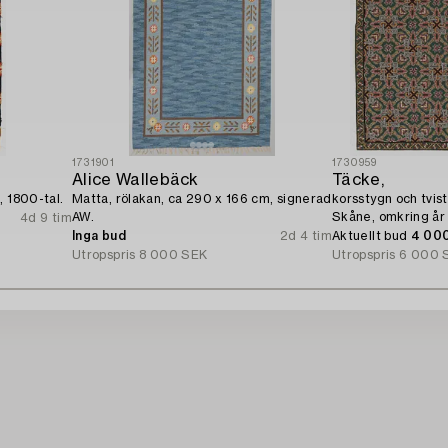
1731901
1730959
Alice Wallebäck
Täcke,
, 1800-tal.
Matta, rölakan, ca 290 x 166 cm, signerad
korsstygn och tvis
AW.
Skåne, omkring år
4d 9 tim
Inga bud
2d 4 tim
Aktuellt bud
4 00
Utropspris
8 000 SEK
Utropspris
6 000 