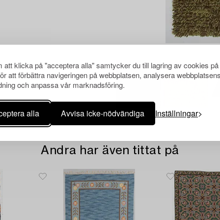
att klicka på "acceptera alla" samtycker du till lagring av cookies på
för att förbättra navigeringen på webbplatsen, analysera webbplatsen
ning och anpassa vår marknadsföring.
eptera alla
Avvisa icke-nödvändiga
Inställningar
Andra har även tittat på