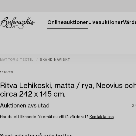
Onlineauktioner
Liveauktioner
Värde
MATTOR & TEXTIL
SKANDINAVISKT
1713729
Ritva Lehikoski, matta / rya, Neovius och
circa 242 x 145 cm.
Auktionen avslutad
2
Har du ett liknande föremål du vill få värderat?
Kontakta oss