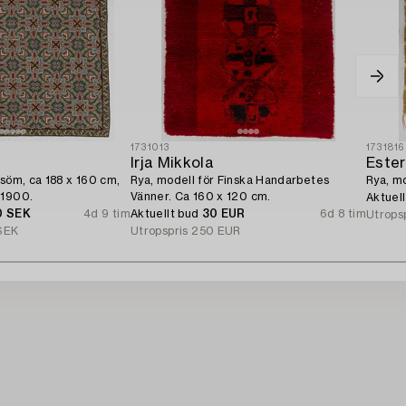
1731013
1731816
Irja Mikkola
Ester
tsöm, ca 188 x 160 cm,
Rya, modell för Finska Handarbetes
Rya, m
 1900.
Vänner. Ca 160 x 120 cm.
Aktuel
0 SEK
4d 9 tim
Aktuellt bud
30 EUR
6d 8 tim
Utrops
SEK
Utropspris
250 EUR