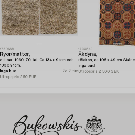
1730688
1730849
Ryor/mattor,
Åkdyna,
ett par, 1960-70-tal. Ca 134 x 91cm och
rölakan, ca 105 x 49 cm Skåne
133 x 91cm.
Inga bud
Inga bud
7d 7 tim
Utropspris
2 500 SEK
Utropspris
250 EUR