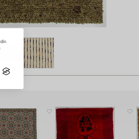
 din
s