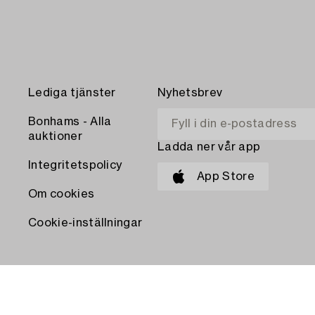
Lediga tjänster
Nyhetsbrev
Bonhams - Alla
auktioner
Ladda ner vår app
Integritetspolicy
App Store
Om cookies
Cookie-inställningar