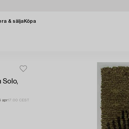
ra & sälja
Köpa
 Solo,
4 apr
17:00 CEST