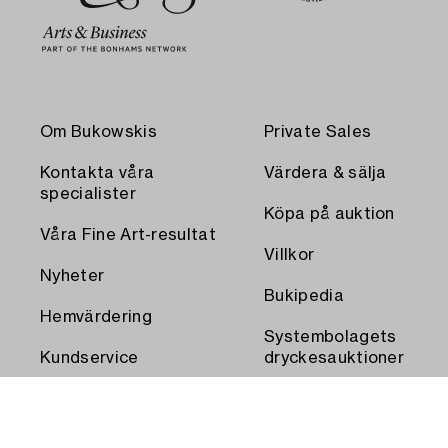
Om Bukowskis
Private Sales
Kontakta våra
Värdera & sälja
specialister
Köpa på auktion
Våra Fine Art-resultat
Villkor
Nyheter
Bukipedia
Hemvärdering
Systembolagets
Kundservice
dryckesauktioner
Transport och
Press
uthämtning