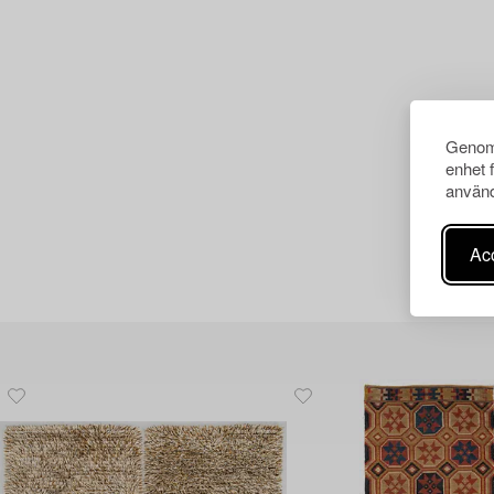
Genom 
enhet 
använd
Acc