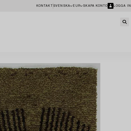
KONTAKT
SVENSKA
EUR
SKAPA KONTO
LOGGA IN