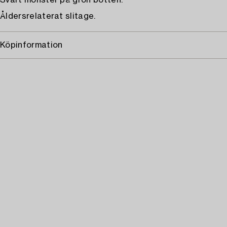
Svart mönster på grön botten.
Åldersrelaterat slitage.
Köpinformation