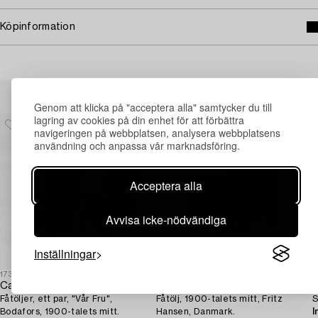
Köpinformation
Andra har även tittat på
Genom att klicka på "acceptera alla" samtycker du till
lagring av cookies på din enhet för att förbättra
navigeringen på webbplatsen, analysera webbplatsens
användning och anpassa vår marknadsföring.
Acceptera alla
Avvisa icke-nödvändiga
Inställningar
1730123
1726168
1
Carl Malmsten
Ole Wanscher
S
Fåtöljer, ett par, "Vår Fru",
Fåtölj, 1900-talets mitt, Fritz
S
Bodafors, 1900-talets mitt.
Hansen, Danmark.
I