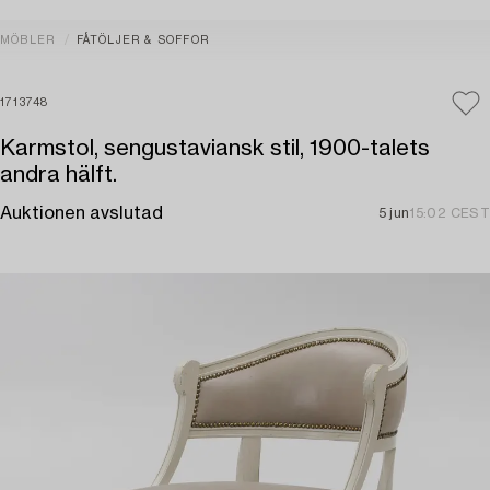
MÖBLER
FÅTÖLJER & SOFFOR
1713748
Karmstol, sengustaviansk stil, 1900-talets
andra hälft.
Auktionen avslutad
5 jun
15:02 CEST