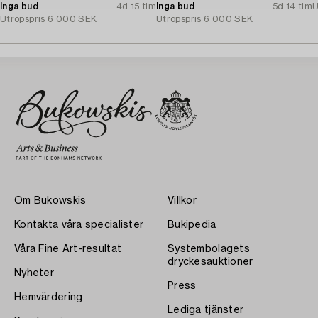
Inga bud
4d 15 tim
Inga bud
5d 14 tim
U
Utropspris
6 000 SEK
Utropspris
6 000 SEK
Om Bukowskis
Villkor
Kontakta våra specialister
Bukipedia
Våra Fine Art-resultat
Systembolagets
dryckesauktioner
Nyheter
Press
Hemvärdering
Lediga tjänster