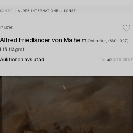
KONST
ÄLDRE INTERNATIONELL KONST
1713795
Alfred Friedländer von Malheim
(Österrike, 1860-1927)
I fältlägret
Auktionen avslutad
11 maj
20:46 CEST