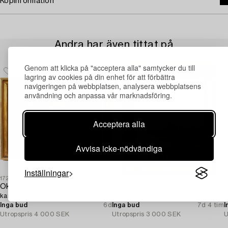
Köpinformation
Andra har även tittat på
Genom att klicka på "acceptera alla" samtycker du till
lagring av cookies på din enhet för att förbättra
navigeringen på webbplatsen, analysera webbplatsens
användning och anpassa vår marknadsföring.
Acceptera alla
Avvisa icke-nödvändiga
Inställningar
1729493
1731587
1
Okänd Konstnär,
Lina Bill,
G
kanalmotiv, 1800-tal.
kustmotiv.
F
Inga bud
6d
Inga bud
7d 4 tim
I
Utropspris
4 000 SEK
Utropspris
3 000 SEK
U