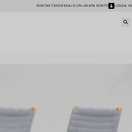
KONTAKT
SVENSKA
EUR
SKAPA KONTO
LOGGA IN