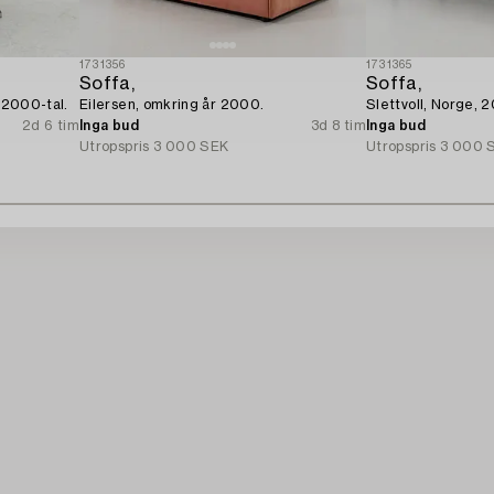
1731356
1731365
Soffa,
Soffa,
, 2000-tal.
Eilersen, omkring år 2000.
Slettvoll, Norge, 
2d 6 tim
Inga bud
3d 8 tim
Inga bud
Utropspris
3 000 SEK
Utropspris
3 000 