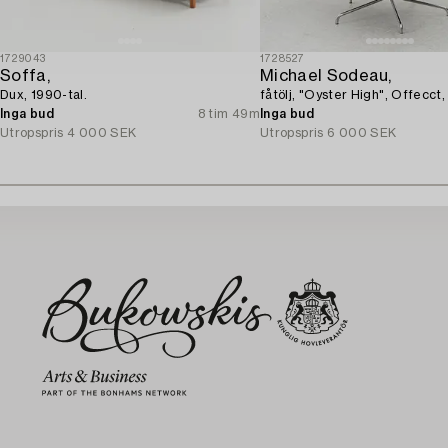
1729043
1728527
Soffa,
Michael Sodeau,
Dux, 1990-tal.
fåtölj, "Oyster High", Offecct
Inga bud
8 tim 49m
Inga bud
Utropspris
4 000 SEK
Utropspris
6 000 SEK