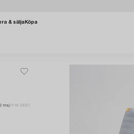
ra & sälja
Köpa
2 maj
21:16 CEST