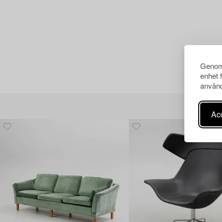
Genom 
enhet 
använd
Acc