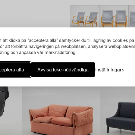
att klicka på "acceptera alla" samtycker du till lagring av cookies på
för att förbättra navigeringen på webbplatsen, analysera webbplatsen
ning och anpassa vår marknadsföring.
Andra har även tittat på
eptera alla
Avvisa icke-nödvändiga
Inställningar