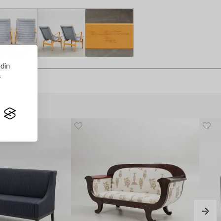
 din
s