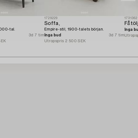
1729229
1731362
Soffa,
2000-tal.
Empire-stil, 1900-talets början.
Inga b
3d 7 tim
Inga bud
3d 7 tim
Utrops
SEK
Utropspris
2 500 SEK