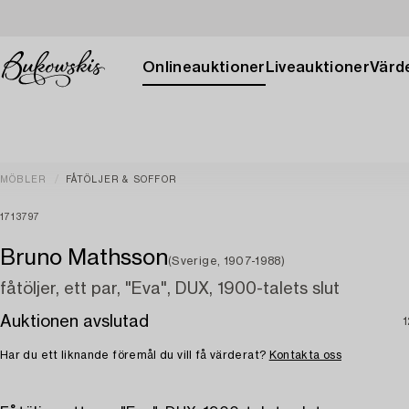
Onlineauktioner
Liveauktioner
Värde
MÖBLER
FÅTÖLJER & SOFFOR
1713797
Bruno Mathsson
(Sverige, 1907-1988)
fåtöljer, ett par, "Eva", DUX, 1900-talets slut
Auktionen avslutad
1
Har du ett liknande föremål du vill få värderat?
Kontakta oss