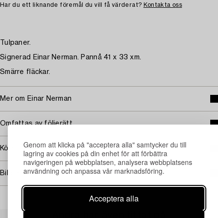
Har du ett liknande föremål du vill få värderat?
Kontakta oss
Tulpaner.
Signerad Einar Nerman. Pannå 41 x 33 xm.
Smärre fläckar.
Mer om Einar Nerman
Omfattas av följerätt
Genom att klicka på "acceptera alla" samtycker du till
Köpinformation
lagring av cookies på din enhet för att förbättra
navigeringen på webbplatsen, analysera webbplatsens
användning och anpassa vår marknadsföring.
Bildrättigheter
Acceptera alla
Andra har även tittat på