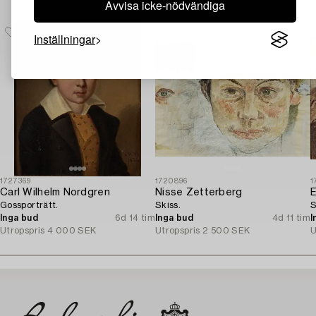
Avvisa icke-nödvändiga
Inställningar
1727369
1720896
1
Carl Wilhelm Nordgren
Nisse Zetterberg
E
Gossporträtt.
Skiss.
S
Inga bud
6d 14 tim
Inga bud
4d 11 tim
I
Utropspris
4 000 SEK
Utropspris
2 500 SEK
U