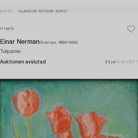
KONST
KLASSISK SVENSK KONST
1713878
Einar Nerman
(Sverige, 1888-1983)
Tulpaner.
Auktionen avslutad
24 jul
16:52 CEST