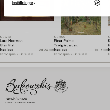
Inställningar
1726733
1728809
1
Lars Norrman
Einar Palme
K
Utan titel.
Trädgårdsscen.
H
Inga bud
2d 20 tim
Inga bud
4d 18 tim
I
Utropspris
2 500 SEK
Utropspris
2 500 SEK
U