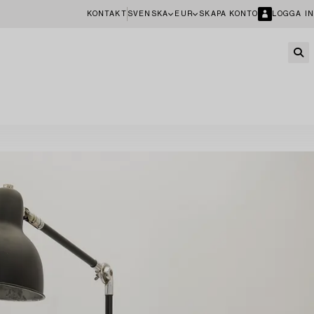
KONTAKT
SVENSKA
EUR
SKAPA KONTO
LOGGA IN