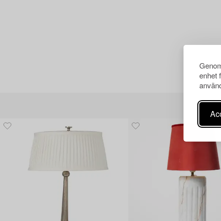
Genom 
enhet 
använd
Acc