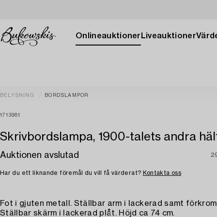
Onlineauktioner
Liveauktioner
Värde
BELYSNING
BORDSLAMPOR
1713981
Skrivbordslampa, 1900-talets andra hälf
Auktionen avslutad
2
Har du ett liknande föremål du vill få värderat?
Kontakta oss
Fot i gjuten metall. Ställbar arm i lackerad samt förkrom
Ställbar skärm i lackerad plåt. Höjd ca 74 cm.