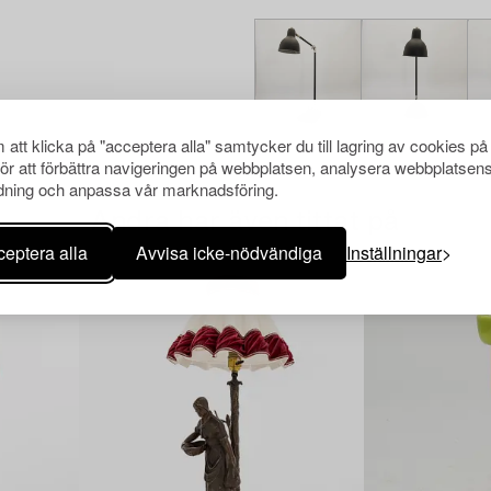
att klicka på "acceptera alla" samtycker du till lagring av cookies på
för att förbättra navigeringen på webbplatsen, analysera webbplatsen
ning och anpassa vår marknadsföring.
Andra har även tittat på
eptera alla
Avvisa icke-nödvändiga
Inställningar