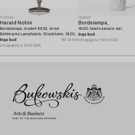
1725144
1129427
Harald Notini
Bordslampa,
Bordslampa, modell 6932, Arvid
1900-talets senare del.
Böhlmarks Lampfabrik, Stockholm, 1920-
Inga bud
tal.
Inga bud
8d 14 tim
Utropspris
1 500 SEK
Utropspris
4 000 SEK