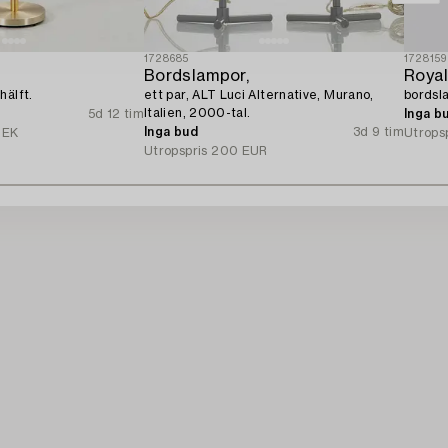
1728685
1728159
Bordslampor,
Roya
hälft.
ett par, ALT Luci Alternative, Murano,
bordsl
Italien, 2000-tal.
5d 12 tim
Inga b
Inga bud
3d 9 tim
SEK
Utrops
Utropspris
200 EUR