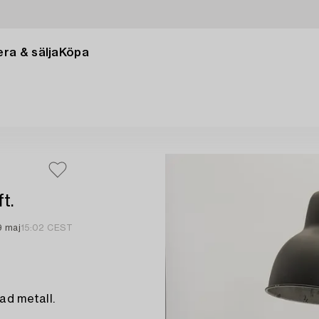
ra & sälja
Köpa
t.
9 maj
15:02 CEST
ad metall.