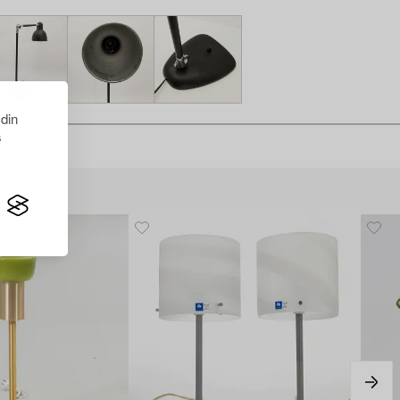
 din
s