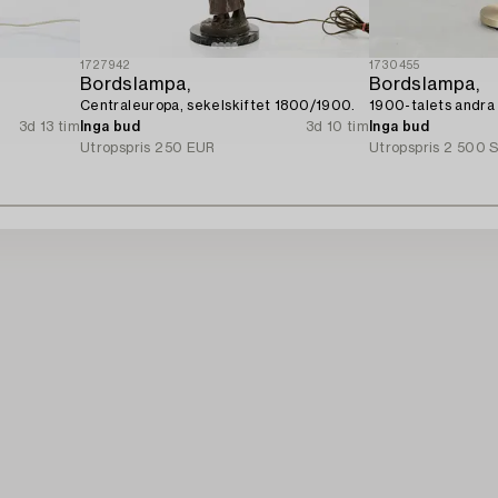
1727942
1730455
Bordslampa,
Bordslampa,
Centraleuropa, sekelskiftet 1800/1900.
1900-talets andra 
3d 13 tim
Inga bud
3d 10 tim
Inga bud
Utropspris
250 EUR
Utropspris
2 500 