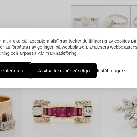
att klicka på "acceptera alla" samtycker du till lagring av cookies på
för att förbättra navigeringen på webbplatsen, analysera webbplatsen
ning och anpassa vår marknadsföring.
Andra har även tittat på
eptera alla
Avvisa icke-nödvändiga
Inställningar