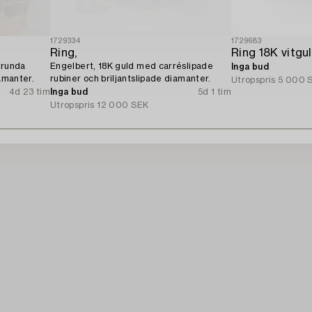
1729334
1729683
Ring,
 runda
Engelbert, 18K guld med carréslipade
Inga bud
iamanter.
rubiner och briljantslipade diamanter.
Utropspris
5 000 
4d 23 tim
Inga bud
5d 1 tim
Utropspris
12 000 SEK