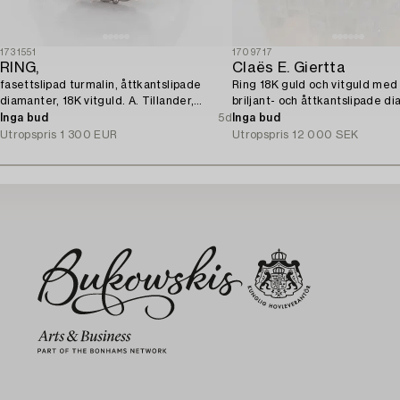
1731551
1709717
RING,
Claës E. Giertta
fasettslipad turmalin, åttkantslipade
Ring 18K guld och vitguld med
diamanter, 18K vitguld. A. Tillander,
briljant- och åttkantslipade d
Helsingfors 1975.
Inga bud
5d
Inga bud
Utropspris
1 300 EUR
Utropspris
12 000 SEK