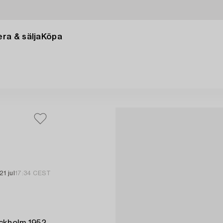
ra & sälja
Köpa
21 jul
17:34 CEST