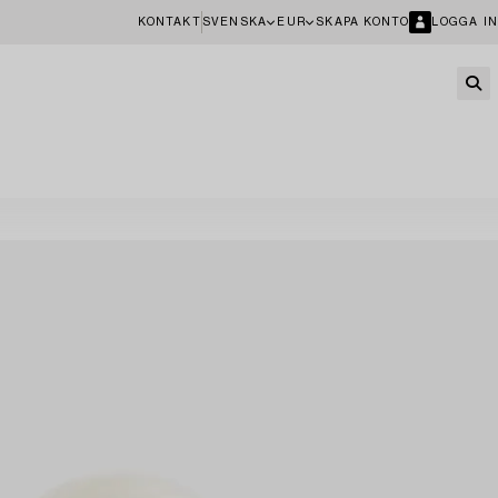
KONTAKT
SVENSKA
EUR
SKAPA KONTO
LOGGA IN