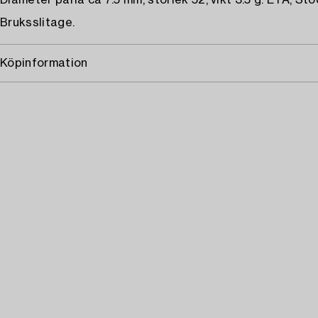
Diameter pärla ca 7.5 mm, storlek 52, vikt 3.5 g. ETA, St
Bruksslitage.
Köpinformation