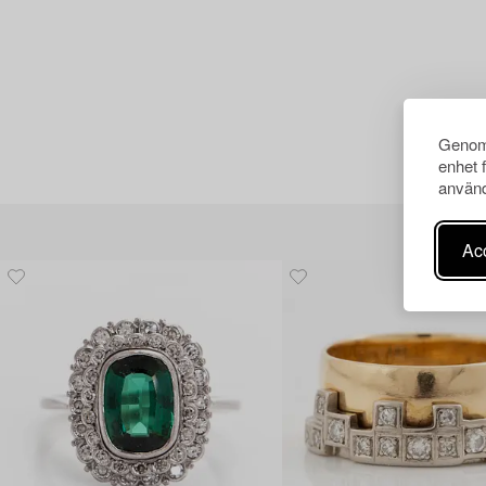
Genom 
enhet 
använd
Acc