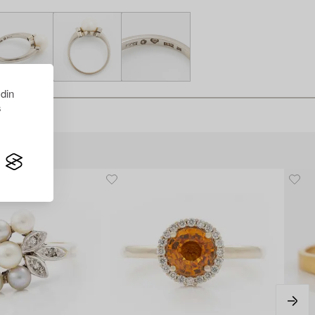
 din
s