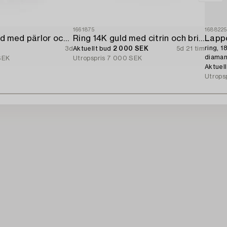
1661875
168822
Ring 18K vitguld med pärlor och åttkantslipade diamanter.
Ring 14K guld med citrin och briljantslipade diamanter.
Lappo
ring, 1
3d
Aktuellt bud
2 000 SEK
5d 21 tim
diaman
SEK
Utropspris
7 000 SEK
Aktuel
Utrops