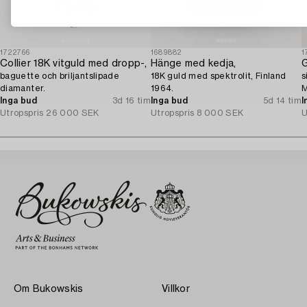
1722766
1689882
1
Collier 18K vitguld med dropp-,
Hänge med kedja,
baguette och briljantslipade
18K guld med spektrolit, Finland
s
diamanter.
1964.
M
Inga bud
3d 16 tim
Inga bud
5d 14 tim
I
Utropspris
26 000 SEK
Utropspris
8 000 SEK
U
Om Bukowskis
Villkor