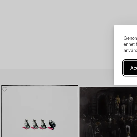
Genom 
enhet 
använd
Acc