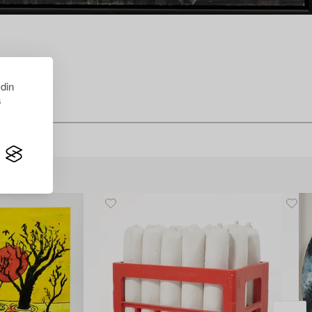
 din
s