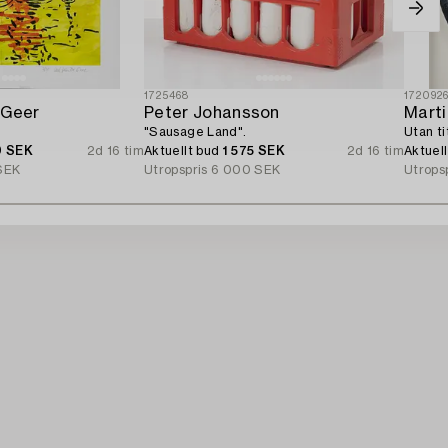
1725468
172092
 Geer
Peter Johansson
Marti
"Sausage Land".
Utan ti
0 SEK
2d 16 tim
Aktuellt bud
1 575 SEK
2d 16 tim
Aktuel
SEK
Utropspris
6 000 SEK
Utrops