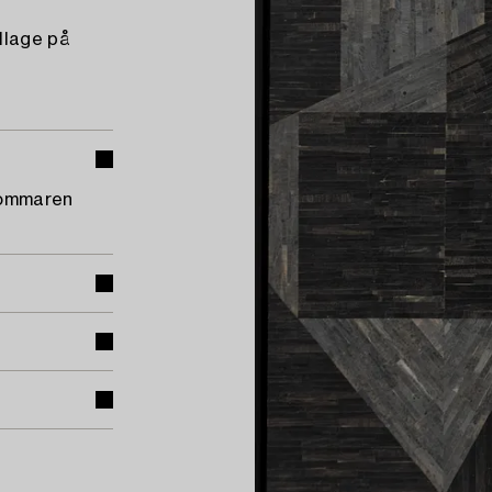
llage på
sommaren