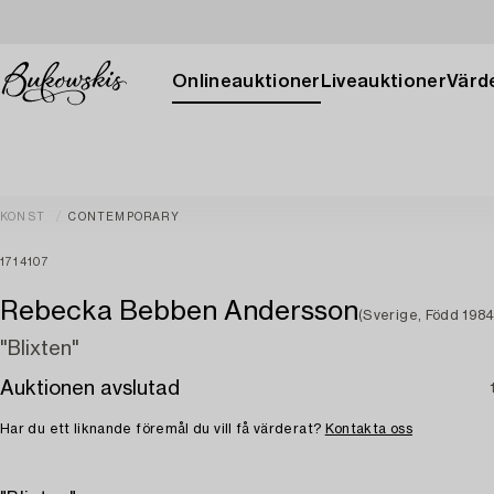
Onlineauktioner
Liveauktioner
Värde
KONST
CONTEMPORARY
1714107
Rebecka Bebben Andersson
(Sverige, Född 1984
"Blixten"
Auktionen avslutad
Har du ett liknande föremål du vill få värderat?
Kontakta oss