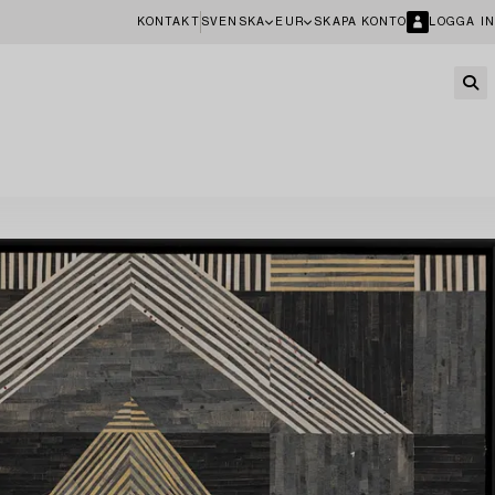
KONTAKT
SVENSKA
EUR
SKAPA KONTO
LOGGA IN