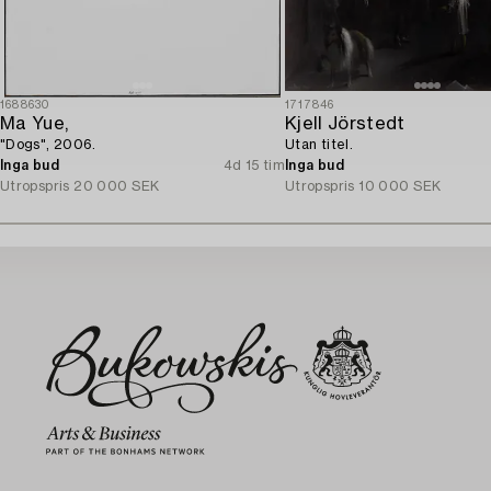
1688630
1717846
Ma Yue,
Kjell Jörstedt
"Dogs", 2006.
Utan titel.
Inga bud
4d 15 tim
Inga bud
Utropspris
20 000 SEK
Utropspris
10 000 SEK