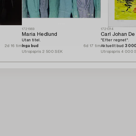
1721969
1721314
Maria Hedlund
Carl Johan De
Utan titel.
"Efter regnet".
2d 16 tim
Inga bud
6d 17 tim
Aktuellt bud
3 00
Utropspris
2 500 SEK
Utropspris
4 000 