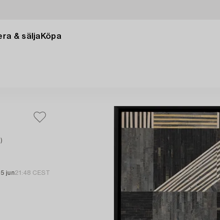
ra & sälja
Köpa
)
15 jun
21:48 CEST