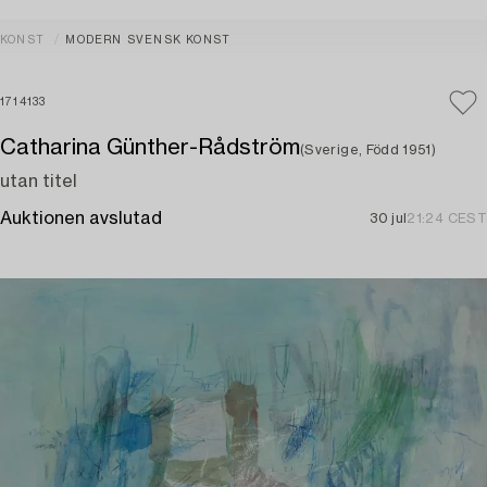
KONST
MODERN SVENSK KONST
1714133
Catharina Günther-Rådström
(Sverige, Född 1951)
utan titel
Auktionen avslutad
30 jul
21:24 CEST