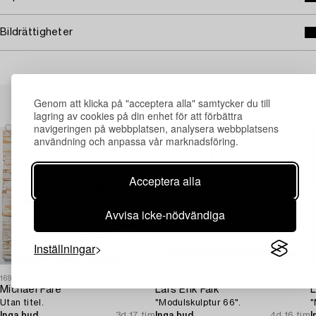
Bildrättigheter
Andra har även tittat på
Genom att klicka på "acceptera alla" samtycker du till
lagring av cookies på din enhet för att förbättra
navigeringen på webbplatsen, analysera webbplatsens
användning och anpassa vår marknadsföring.
Acceptera alla
Avvisa icke-nödvändiga
Inställningar
1697937
1729196
1
Michael Fare
Lars Erik Falk
L
Utan titel.
"Modulskulptur 66".
"
Inga bud
3d 17 tim
Inga bud
4d 16 tim
I