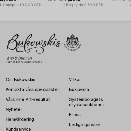
Utropspris
10 000 SEK
Utropspris
2 500 SEK
U
Om Bukowskis
Villkor
Kontakta våra specialister
Bukipedia
Våra Fine Art-resultat
Systembolagets
dryckesauktioner
Nyheter
Press
Hemvärdering
Lediga tjänster
Kundservice