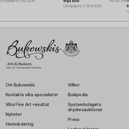
Utropspris
250 EUR
Inga bud
4d 20 tim
1
Utropspris
2 500 SEK
I
U
Om Bukowskis
Villkor
Kontakta våra specialister
Bukipedia
Våra Fine Art-resultat
Systembolagets
dryckesauktioner
Nyheter
Press
Hemvärdering