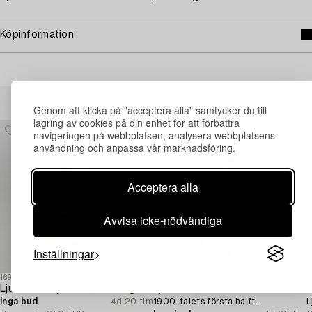
Köpinformation
Andra har även tittat på
Genom att klicka på "acceptera alla" samtycker du till
lagring av cookies på din enhet för att förbättra
navigeringen på webbplatsen, analysera webbplatsens
användning och anpassa vår marknadsföring.
Acceptera alla
Avvisa icke-nödvändiga
Inställningar
1698278
1727690
1
Ljuskrona Nyrokoko omkring 1900.
Ljuskrona,
B
Inga bud
4d 20 tim
1900-talets första hälft.
L