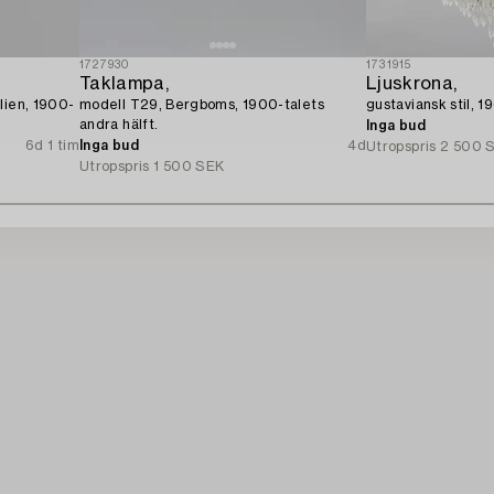
1727930
1731915
Taklampa,
Ljuskrona,
lien, 1900-
modell T29, Bergboms, 1900-talets
gustaviansk stil, 1
andra hälft.
Inga bud
6d 1 tim
Inga bud
4d
Utropspris
2 500 
Utropspris
1 500 SEK