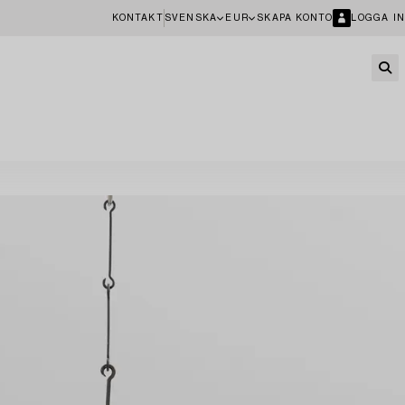
KONTAKT
SVENSKA
EUR
SKAPA KONTO
LOGGA IN