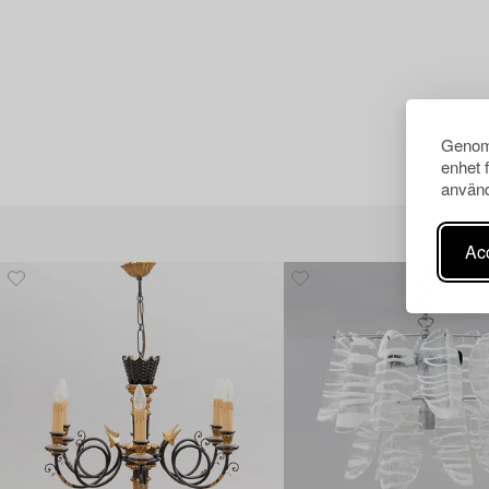
Genom 
enhet 
använd
Acc