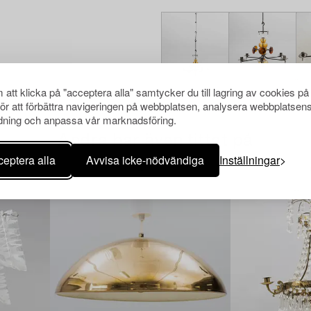
att klicka på "acceptera alla" samtycker du till lagring av cookies på
för att förbättra navigeringen på webbplatsen, analysera webbplatsen
ning och anpassa vår marknadsföring.
Andra har även tittat på
eptera alla
Avvisa icke-nödvändiga
Inställningar