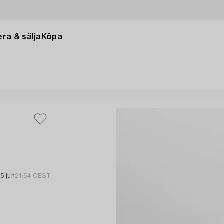
ra & sälja
Köpa
5 jun
21:54 CEST