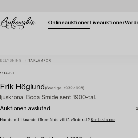
Onlineauktioner
Liveauktioner
Värde
BELYSNING
TAKLAMPOR
1714280
Erik Höglund
(Sverige, 1932-1998)
ljuskrona, Boda Smide sent 1900-tal.
Auktionen avslutad
2
Har du ett liknande föremål du vill få värderat?
Kontakta oss