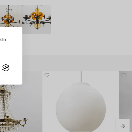
 din
s