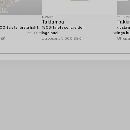
1726950
172801
Taklampa,
Takkr
900-talets första hälft.
1900-talets senare del.
gustavi
5d 3 tim
Inga bud
3d
Inga b
SEK
Utropspris
3 000 SEK
Utrops