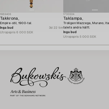
1689406
1730534
Takkrona,
Taklampa,
Empire-stil, 1900-tal.
Troligen Mazzega, Murano, Ita
talets andra hälft.
Inga bud
3d 22 tim
Inga bud
Utropspris
6 000 SEK
Utropspris
5 000 SEK