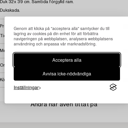
Duk 32x 39 cm. Samtida förgylld ram.
Dukskada.
Proveniens
Genom att klicka på "acceptera alla" samtycker du till
lagring av cookies på din enhet för att förbättra
Tidigare i Oscar I (1799-1859) samlingar
navigeringen på webbplatsen, analysera webbplatsens
användning och anpassa vår marknadsföring.
Mer om Carl Johan Fahlcrantz
Acceptera alla
Omfattas av följerätt
Avvisa icke-nödvändiga
Köpinformation
Inställningar
Andra har även tittat på