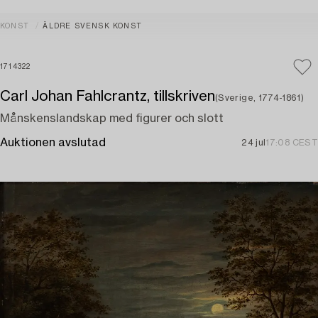
KONST
ÄLDRE SVENSK KONST
1714322
Carl Johan Fahlcrantz, tillskriven
(Sverige, 1774-1861)
Månskenslandskap med figurer och slott
Auktionen avslutad
24 jul
17:08 CEST