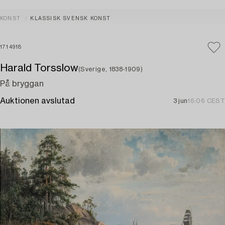
KONST
KLASSISK SVENSK KONST
1714918
Harald Torsslow
(Sverige, 1838-1909)
På bryggan
Auktionen avslutad
3 jun
16:06 CEST