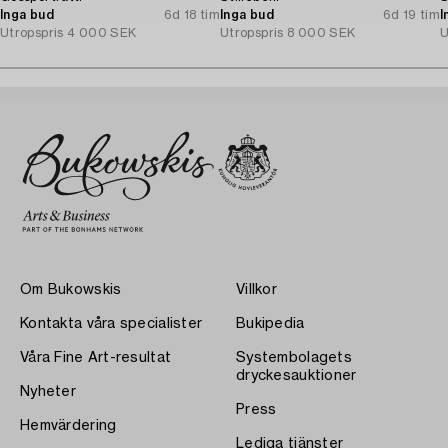
Inga bud
6d 18 tim
Inga bud
6d 19 tim
I
Utropspris
4 000 SEK
Utropspris
8 000 SEK
U
Om Bukowskis
Villkor
Kontakta våra specialister
Bukipedia
Våra Fine Art-resultat
Systembolagets
dryckesauktioner
Nyheter
Press
Hemvärdering
Lediga tjänster