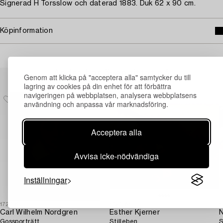
Signerad H Torsslow och daterad 1883. Duk 62 x 90 cm.
Köpinformation
Andra har även tittat på
Genom att klicka på "acceptera alla" samtycker du till
lagring av cookies på din enhet för att förbättra
navigeringen på webbplatsen, analysera webbplatsens
användning och anpassa vår marknadsföring.
Acceptera alla
Avvisa icke-nödvändiga
Inställningar
1727369
1727361
1
Carl Wilhelm Nordgren
Esther Kjerner
N
Gossporträtt.
Stilleben.
S