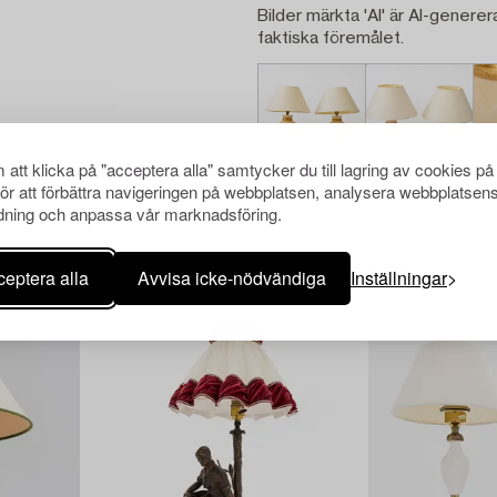
Bilder märkta 'AI' är AI-generer
faktiska föremålet.
att klicka på "acceptera alla" samtycker du till lagring av cookies på
för att förbättra navigeringen på webbplatsen, analysera webbplatsen
ning och anpassa vår marknadsföring.
Andra har även tittat på
eptera alla
Avvisa icke-nödvändiga
Inställningar