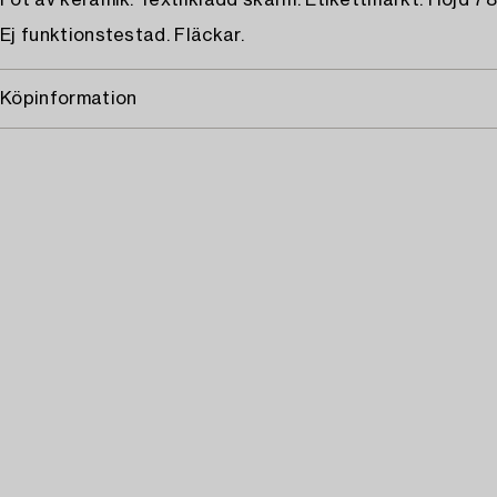
Fot av keramik. Textilklädd skärm. Etikettmärkt. Höjd 78
Ej funktionstestad. Fläckar.
Köpinformation