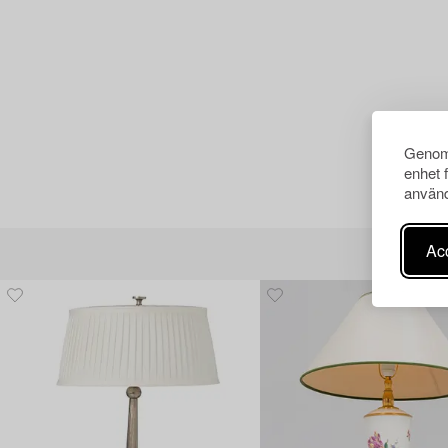
Genom 
enhet 
använd
Acc