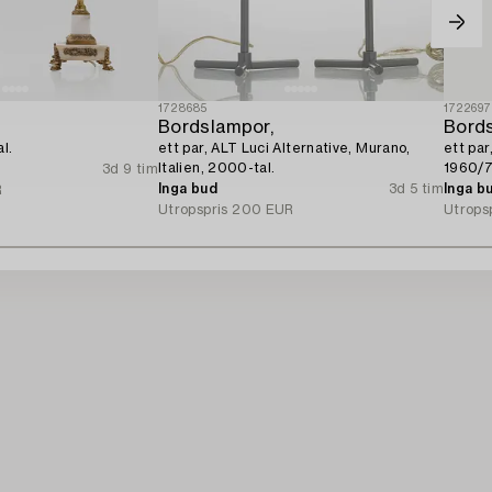
1728685
172269
Bordslampor,
Bords
l.
ett par, ALT Luci Alternative, Murano,
ett par
Italien, 2000-tal.
1960/7
3d 9 tim
Inga bud
3d 5 tim
Inga b
R
Utropspris
200 EUR
Utrops