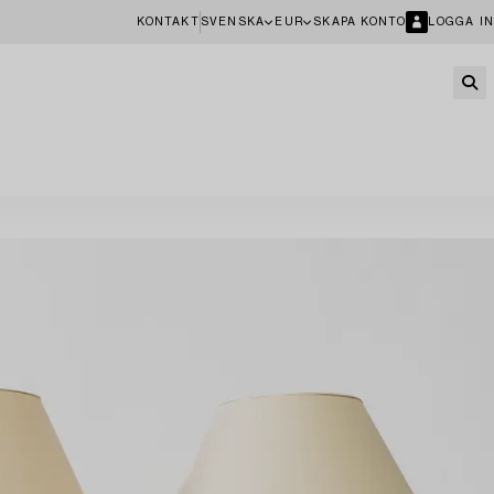
KONTAKT
SVENSKA
EUR
SKAPA KONTO
LOGGA IN