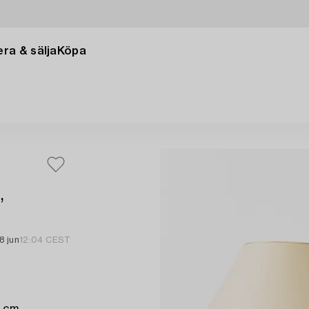
ra & sälja
Köpa
,
8 jun
12:04 CEST