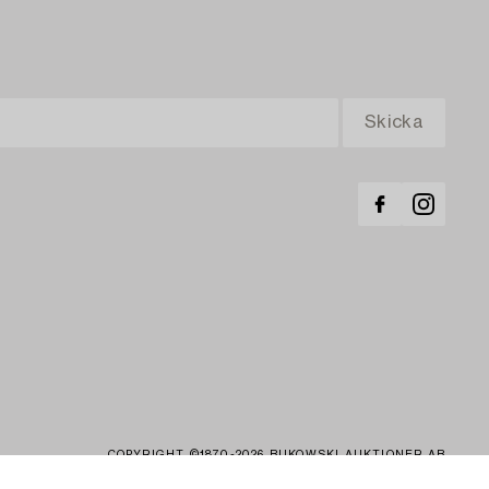
COPYRIGHT ©1870-2026 BUKOWSKI AUKTIONER AB