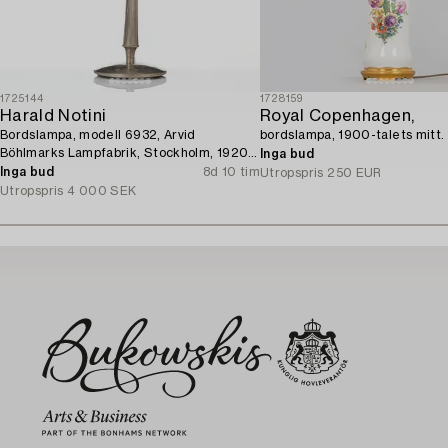
1725144
1728159
Harald Notini
Royal Copenhagen,
Bordslampa, modell 6932, Arvid
bordslampa, 1900-talets mitt.
Böhlmarks Lampfabrik, Stockholm, 1920-
Inga bud
tal.
Inga bud
8d 10 tim
Utropspris
250 EUR
Utropspris
4 000 SEK