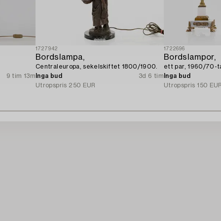
1727942
1722696
Bordslampa,
Bordslampor,
Centraleuropa, sekelskiftet 1800/1900.
ett par, 1960/70-ta
9 tim 13m
Inga bud
3d 6 tim
Inga bud
Utropspris
250 EUR
Utropspris
150 EU