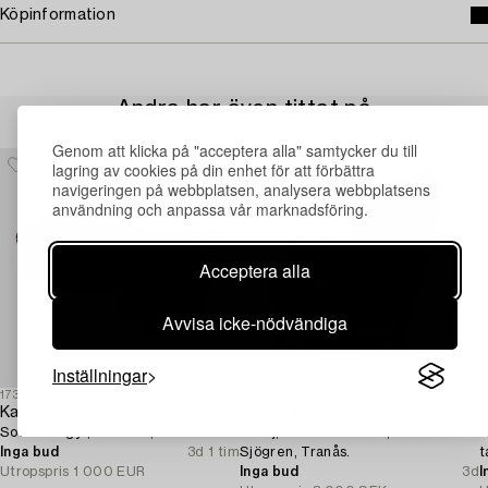
Köpinformation
Andra har även tittat på
Genom att klicka på "acceptera alla" samtycker du till
lagring av cookies på din enhet för att förbättra
navigeringen på webbplatsen, analysera webbplatsens
användning och anpassa vår marknadsföring.
Acceptera alla
Avvisa icke-nödvändiga
Inställningar
1731925
1730374
1
Karim Rashid
Carl Malmsten
S
Soffa "Orgy", Offecct, 2000-tal.
Fåtölj, "Åldermannen", AB OH
"
Inga bud
3d 1 tim
Sjögren, Tranås.
t
Utropspris
1 000 EUR
Inga bud
3d
I