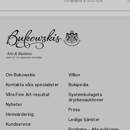
Utropspris
8 000 SEK
U
Om Bukowskis
Villkor
Kontakta våra specialister
Bukipedia
Våra Fine Art-resultat
Systembolagets
dryckesauktioner
Nyheter
Press
Hemvärdering
Lediga tjänster
Kundservice
Bonhams - Alla auktioner