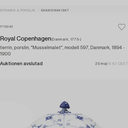
KERAMIK & PORSLIN
SKANDINAVISKT
1715043
Royal Copenhagen
(Danmark, 1775-)
terrin, porslin, "Musselmalet", modell 597, Danmark, 1894 -
1900
Auktionen avslutad
25 maj
16:42 CEST