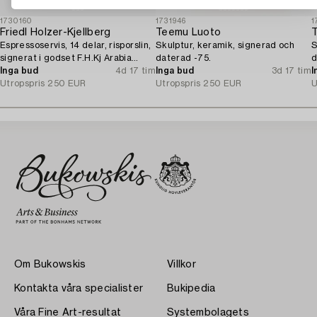
1730160
1731946
1
Friedl Holzer-Kjellberg
Teemu Luoto
Espressoservis, 14 delar, risporslin,
Skulptur, keramik, signerad och
S
signerat i godset F.H.Kj Arabia
daterad -75.
d
Finland.
Inga bud
4d 17 tim
Inga bud
3d 17 tim
I
Utropspris
250 EUR
Utropspris
250 EUR
U
Om Bukowskis
Villkor
Kontakta våra specialister
Bukipedia
Våra Fine Art-resultat
Systembolagets