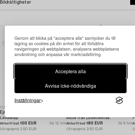
Bildrättigheter
Andra har även tittat på
Genom att klicka på "acceptera alla" samtycker du till
lagring av cookies på din enhet för att förbättra
navigeringen på webbplatsen, analysera webbplatsens
användning och anpassa vår marknadsföring.
Acceptera alla
Avvisa icke-nödvändiga
Inställningar
1732443
1730053
1
Ejnar Kohlmann
Arthur Heickell
A
Landskap.
Motiv från Luonnonmaa.
F
100 EUR
5d 12 tim
180 EUR
1d 8 tim
Aktuellt bud
Aktuellt bud
A
Utropspris
250 EUR
Utropspris
250 EUR
U