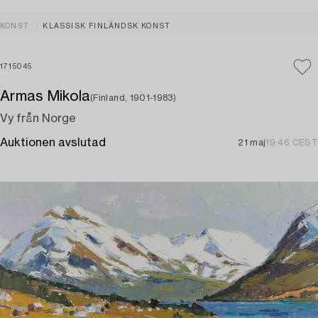
KONST
KLASSISK FINLÄNDSK KONST
1715045
Armas Mikola
(Finland, 1901-1983)
Vy från Norge
Auktionen avslutad
21 maj
19:46 CEST