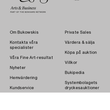
Om Bukowskis
Private Sales
Kontakta våra
Värdera & sälja
specialister
Köpa på auktion
Våra Fine Art-resultat
Villkor
Nyheter
Bukipedia
Hemvärdering
Systembolagets
Kundservice
dryckesauktioner
Transport och
Press
uthämtning