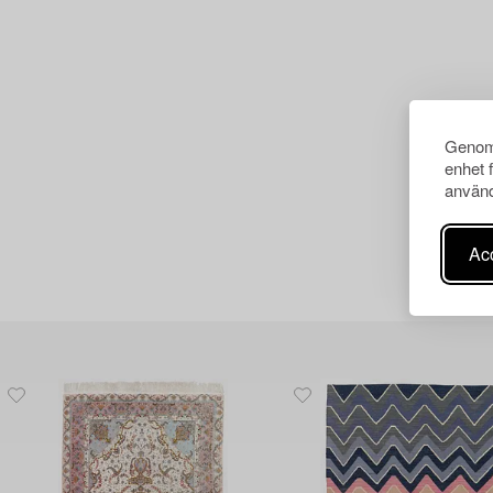
Genom 
enhet 
använd
Acc