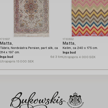
1731937
1730852
Matta,
Matta,
Täbris, Nordvästra Persien, part silk, ca
Kelim, ca 240 x 175 cm.
314 x 197 cm.
Inga bud
Inga bud
6d 3 tim
Utropspris
4 000 SEK
Utropspris
15 000 SEK