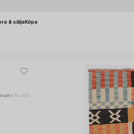
ra & sälja
Köpa
10 jun
19:14 CEST