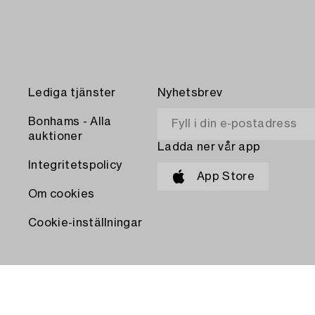
Lediga tjänster
Nyhetsbrev
Bonhams - Alla
auktioner
Ladda ner vår app
Integritetspolicy
App Store
Om cookies
Cookie-inställningar