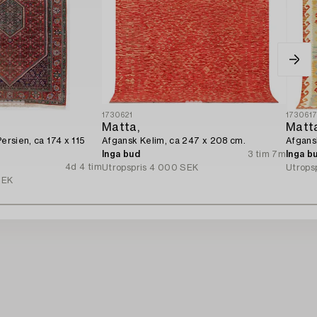
1730621
173061
Matta,
Matt
Persien, ca 174 x 115
Afgansk Kelim, ca 247 x 208 cm.
Afgans
Inga bud
3 tim 7m
Inga b
4d 4 tim
Utropspris
4 000 SEK
Utrops
SEK