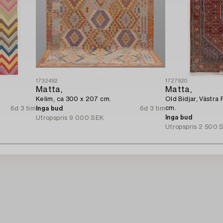
1732492
1727920
Matta,
Matta,
Kelim, ca 300 x 207 cm.
Old Bidjar, Västra 
cm.
6d 3 tim
Inga bud
6d 3 tim
Inga bud
Utropspris
9 000 SEK
Utropspris
2 500 