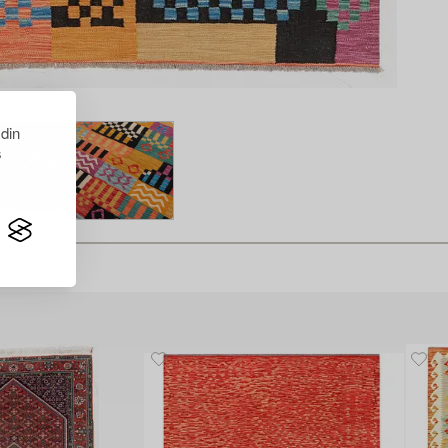
 din
s