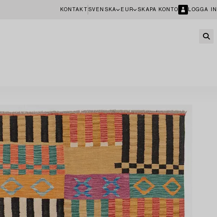
KONTAKT
SVENSKA
EUR
SKAPA KONTO
LOGGA IN