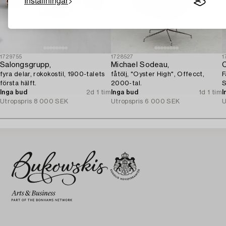
Inställningar
1729755
1728527
1
Salongsgrupp,
Michael Sodeau,
C
fyra delar, rokokostil, 1900-talets
fåtölj, "Oyster High", Offecct,
F
första hälft.
2000-tal.
S
Inga bud
2d 1 tim
Inga bud
1d 1 tim
I
Utropspris
8 000 SEK
Utropspris
6 000 SEK
U