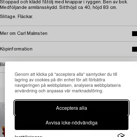
Stoppad och klädd fåtölj med knappar i ryggen. Ben av bok.
Medföljande armlänsskydd. Sitthöjd ca 40, höjd 83 cm.
Slitage. Fläckar.
Mer om Carl Malmsten
Köpinformation
Bildrättigheter
Genom att klicka på "acceptera alla" samtycker du till
lagring av cookies på din enhet för att förbättra
navigeringen på webbplatsen, analysera webbplatsens
användning och anpassa vår marknadsföring.
Andra har även tittat på
Acceptera alla
Avvisa icke-nödvändiga