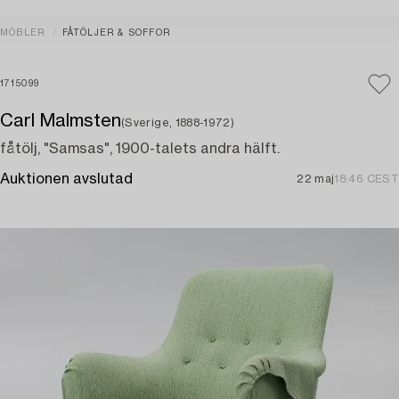
MÖBLER
FÅTÖLJER & SOFFOR
1715099
Carl Malmsten
(Sverige, 1888-1972)
fåtölj, "Samsas", 1900-talets andra hälft.
Auktionen avslutad
22 maj
18:46 CEST