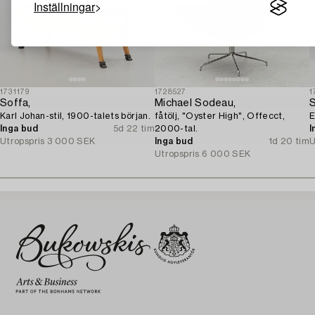
Inställningar
1731179
1728527
1
Soffa,
Michael Sodeau,
S
Karl Johan-stil, 1900-talets början.
fåtölj, "Oyster High", Offecct,
E
Inga bud
5d 22 tim
2000-tal.
I
Utropspris
3 000 SEK
Inga bud
1d 20 tim
U
Utropspris
6 000 SEK