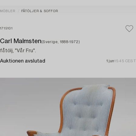
MÖBLER
FÅTÖLJER & SOFFOR
1715101
Carl Malmsten
(Sverige, 1888-1972)
fåtölj, "Vår Fru".
Auktionen avslutad
1 jun
15:45 CEST