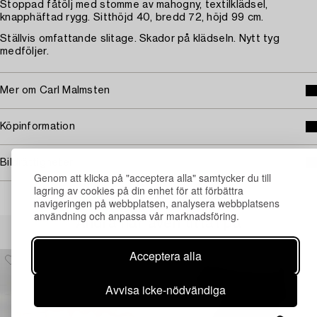
Stoppad fåtölj med stomme av mahogny, textilklädsel,
knapphäftad rygg. Sitthöjd 40, bredd 72, höjd 99 cm.
Ställvis omfattande slitage. Skador på klädseln. Nytt tyg
medföljer.
Mer om Carl Malmsten
Köpinformation
Bildrättigheter
Genom att klicka på "acceptera alla" samtycker du till
lagring av cookies på din enhet för att förbättra
navigeringen på webbplatsen, analysera webbplatsens
användning och anpassa vår marknadsföring.
Andra har även tittat på
Acceptera alla
Avvisa icke-nödvändiga