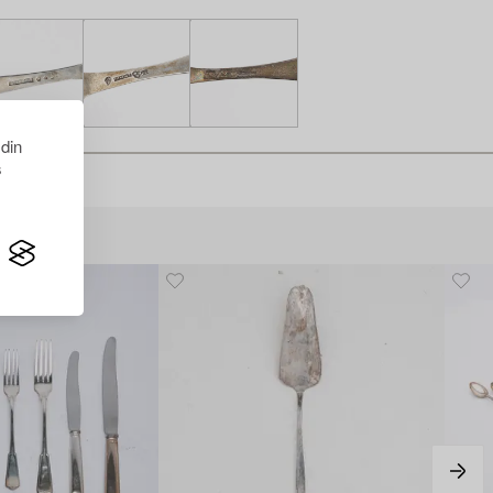
 din
s