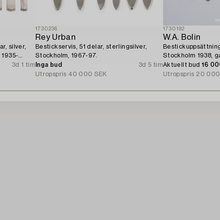
1730236
1730192
Rey Urban
W.A. Bolin
r, silver,
Bestickservis, 51 delar, sterlingsilver,
Bestickuppsättning,
 1935-
Stockholm, 1967-97.
Stockholm 1938, g
3d 1 tim
Inga bud
3d 5 tim
Aktuellt bud
16 0
Utropspris
40 000 SEK
Utropspris
20 000