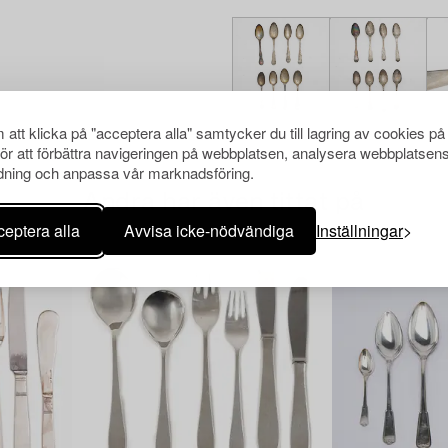
att klicka på "acceptera alla" samtycker du till lagring av cookies på
för att förbättra navigeringen på webbplatsen, analysera webbplatsen
ning och anpassa vår marknadsföring.
Andra har även tittat på
eptera alla
Avvisa icke-nödvändiga
Inställningar