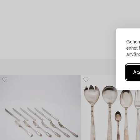
Genom 
enhet 
använd
Acc