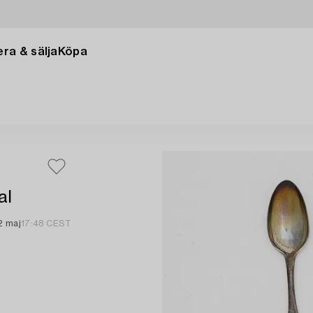
ra & sälja
Köpa
al
2 maj
17:48 CEST