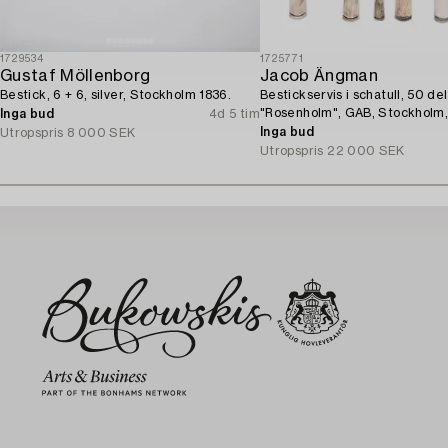
1729534
1725771
Gustaf Möllenborg
Jacob Ängman
Bestick, 6 + 6, silver, Stockholm 1836.
Bestickservis i schatull, 50 dela
"Rosenholm", GAB, Stockholm,
Inga bud
4d 5 tim
2001.
Inga bud
Utropspris
8 000 SEK
Utropspris
22 000 SEK