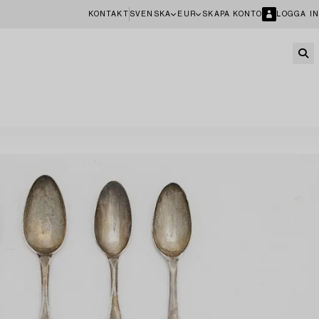
KONTAKT
SVENSKA
EUR
SKAPA KONTO
LOGGA IN