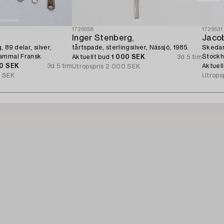
1726658
1729531
Inger Stenberg,
Jaco
 89 delar, silver,
tårtspade, sterlingsilver, Nässjö, 1985.
Skedar,
ammal Fransk.
Stockh
Aktuellt bud
1 000 SEK
3d 5 tim
00 SEK
3d 5 tim
Aktuel
Utropspris
2 000 SEK
 SEK
Utrops