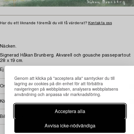
Har du ett liknande föremål du vill få värderat?
Kontakta oss
Näcken.
Signerad Håkan Brunberg. Akvarell och gouache passepartout
28 x 19 cm.
Ej examinerad ur ram. Helhetsintrycket är gott.
Genom att klicka på "acceptera alla" samtycker du till
lagring av cookies på din enhet för att förbättra
Omfattas av följerätt
navigeringen på webbplatsen, analysera webbplatsens
användning och anpassa vår marknadsföring.
Köpinformation
Acceptera alla
Bildrättigheter
Avvisa icke-nödvändiga