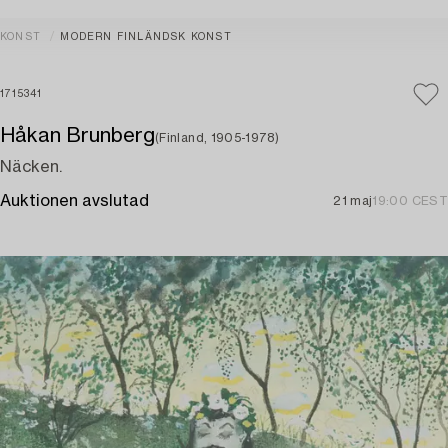
KONST
MODERN FINLÄNDSK KONST
1715341
Håkan Brunberg
(Finland, 1905-1978)
Näcken.
Auktionen avslutad
21 maj
19:00 CEST