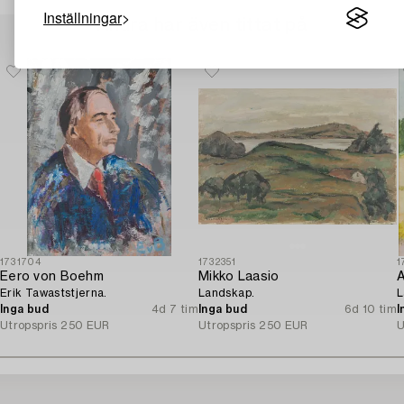
Inställningar
Andra har även tittat på
1731704
1732351
1
Eero von Boehm
Mikko Laasio
A
Erik Tawaststjerna.
Landskap.
L
Inga bud
4d 7 tim
Inga bud
6d 10 tim
I
Utropspris
250 EUR
Utropspris
250 EUR
U