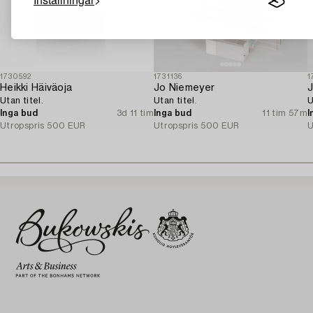
1730592
1731136
1
Heikki Häiväoja
Jo Niemeyer
J
Utan titel.
Utan titel.
U
Inga bud
3d 11 tim
Inga bud
11 tim 57m
I
Utropspris
500 EUR
Utropspris
500 EUR
U