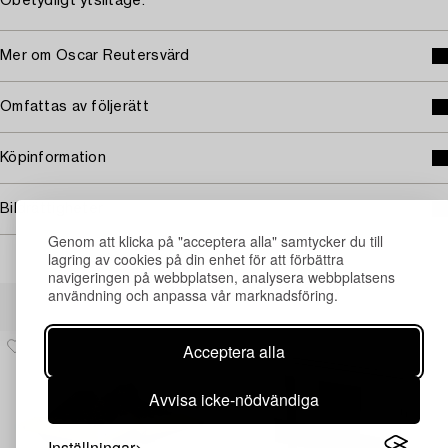
Obetydligt ytslitage.
Mer om Oscar Reutersvärd
Omfattas av följerätt
Köpinformation
Bildrättigheter
Genom att klicka på "acceptera alla" samtycker du till
lagring av cookies på din enhet för att förbättra
navigeringen på webbplatsen, analysera webbplatsens
användning och anpassa vår marknadsföring.
Andra har även tittat på
Acceptera alla
Avvisa icke-nödvändiga
Inställningar