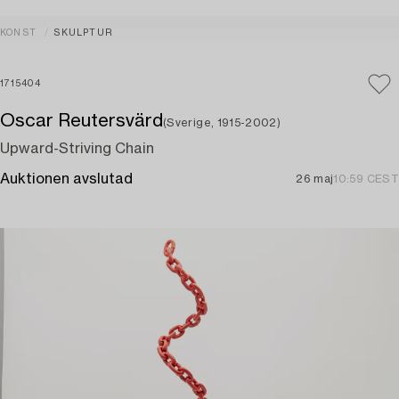
KONST
SKULPTUR
1715404
Oscar Reutersvärd
(Sverige, 1915-2002)
Upward-Striving Chain
Auktionen avslutad
26 maj
10:59 CEST