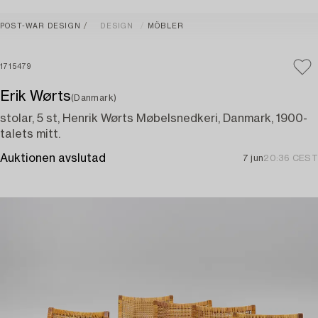
POST-WAR DESIGN
DESIGN
MÖBLER
1715479
Erik Wørts
(Danmark)
stolar, 5 st, Henrik Wørts Møbelsnedkeri, Danmark, 1900-
talets mitt.
Auktionen avslutad
7 jun
20:36 CEST