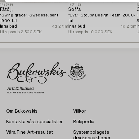
1726799
1731429
1
Fåtölj,
Soffa,
C
"Swing grace", Swedese, sent
"Eva", Stouby Design Team, 2000-
F
1900-tal.
tal.
S
Inga bud
4d 2 tim
Inga bud
4d 2 tim
I
Utropspris
2 500 SEK
Utropspris
10 000 SEK
U
Om Bukowskis
Villkor
Kontakta våra specialister
Bukipedia
Våra Fine Art-resultat
Systembolagets
dryckesauktioner