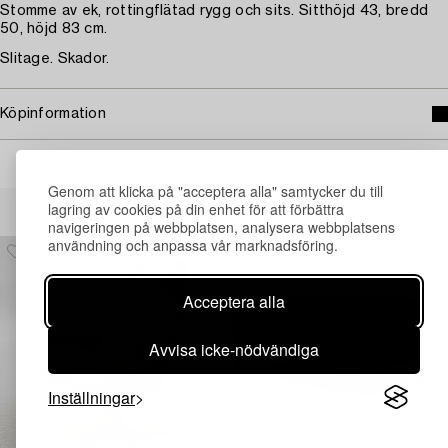
Stomme av ek, rottingflätad rygg och sits. Sitthöjd 43, bredd
50, höjd 83 cm.
Slitage. Skador.
Köpinformation
Genom att klicka på "acceptera alla" samtycker du till
Andra har även tittat på
lagring av cookies på din enhet för att förbättra
navigeringen på webbplatsen, analysera webbplatsens
användning och anpassa vår marknadsföring.
Acceptera alla
Avvisa icke-nödvändiga
Inställningar