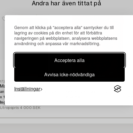
Andra har även tittat på
Genom att klicka på "acceptera alla" samtycker du till
lagring av cookies på din enhet för att förbättra
navigeringen på webbplatsen, analysera webbplatsens
användning och anpassa vår marknadsföring.
Acceptera alla
Avvisa icke-nödvändiga
1726949
1730629
1
Matta,
Matta,
M
Inställningar
antik Baluch, Östra Persien, ca 203
Keshan, ca 373 x 260 cm.
B
x 101 cm.
Inga bud
1d 18 tim
I
Inga bud
6d 21 tim
Utropspris
12 000 SEK
U
Utropspris
4 000 SEK