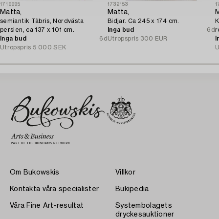
1719995
1732153
1
Matta,
Matta,
M
semiantik Täbris, Nordvästa
Bidjar. Ca 245 x 174 cm.
K
persien, ca 137 x 101 cm.
Inga bud
6d
r
Inga bud
6d
Utropspris
300 EUR
I
Utropspris
5 000 SEK
U
Om Bukowskis
Villkor
Kontakta våra specialister
Bukipedia
Våra Fine Art-resultat
Systembolagets
dryckesauktioner