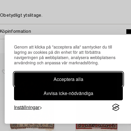
Obetydligt ytslitage.
Köpinformation
Genom att klicka på "acceptera alla" samtycker du till
lagring av cookies på din enhet för att förbättra
Andra har även tittat på
navigeringen på webbplatsen, analysera webbplatsens
användning och anpassa vår marknadsföring.
Acceptera alla
Avvisa icke-nödvändiga
Inställningar