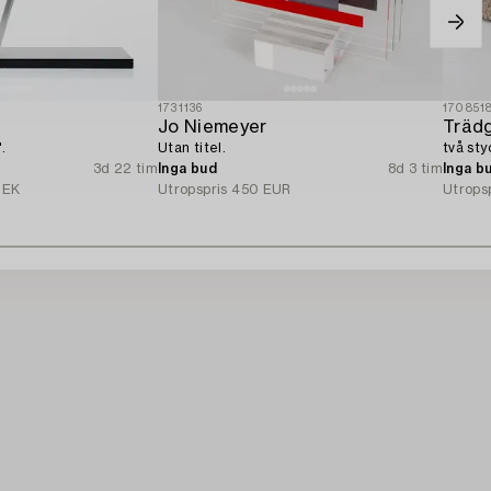
1731136
170851
Jo Niemeyer
Trädg
.
Utan titel.
två sty
3d 22 tim
Inga bud
8d 3 tim
Inga b
SEK
Utropspris
450 EUR
Utrops