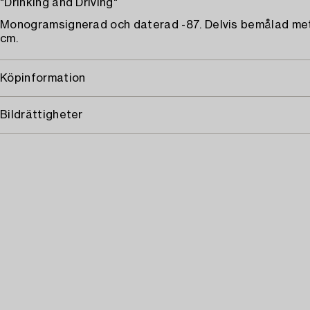
"Drinking and Driving"
Monogramsignerad och daterad -87. Delvis bemålad meta
cm.
Köpinformation
Bildrättigheter