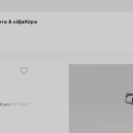
ra & sälja
Köpa
16 jun
18:47 CEST