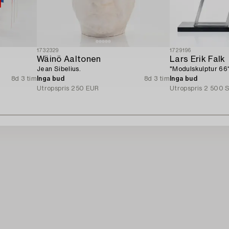
1732329
1729196
Wäinö Aaltonen
Lars Erik Falk
Jean Sibelius.
"Modulskulptur 66"
8d 3 tim
Inga bud
8d 3 tim
Inga bud
Utropspris
250 EUR
Utropspris
2 500 