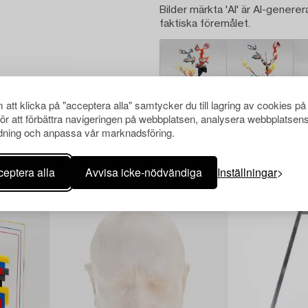
Bilder märkta 'AI' är AI-generer
faktiska föremålet.
att klicka på "acceptera alla" samtycker du till lagring av cookies på
för att förbättra navigeringen på webbplatsen, analysera webbplatsen
ning och anpassa vår marknadsföring.
Andra har även tittat på
eptera alla
Avvisa icke-nödvändiga
Inställningar