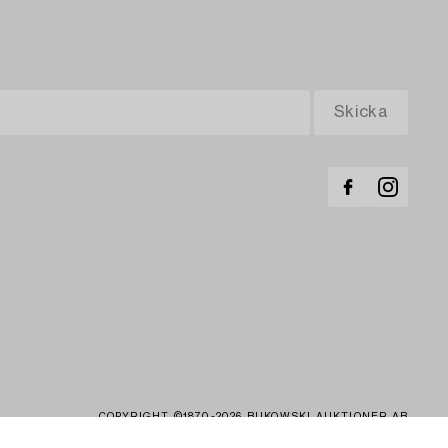
COPYRIGHT ©1870-2026 BUKOWSKI AUKTIONER AB