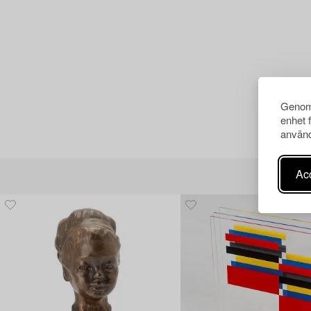
Genom 
enhet 
använd
Acc