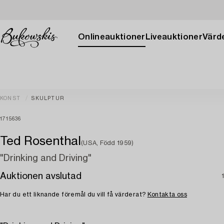
Onlineauktioner
Liveauktioner
Värde
KONST
SKULPTUR
1715636
Ted Rosenthal
(USA, Född 1959)
"Drinking and Driving"
Auktionen avslutad
Har du ett liknande föremål du vill få värderat?
Kontakta oss