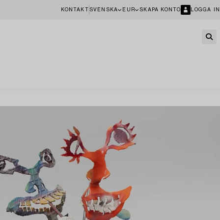
KONTAKT
SVENSKA
EUR
SKAPA KONTO
LOGGA IN