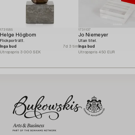
1731585
1731137
Helge Högbom
Jo Niemeyer
Flickporträtt.
Utan titel.
Inga bud
7d 3 tim
Inga bud
Utropspris
3 000 SEK
Utropspris
450 EUR