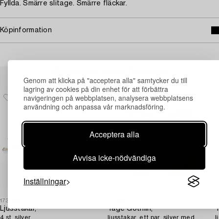
Fyllda. Smärre slitage. Smärre fläckar.
Köpinformation
Andra har även tittat på
Genom att klicka på "acceptera alla" samtycker du till
lagring av cookies på din enhet för att förbättra
navigeringen på webbplatsen, analysera webbplatsens
användning och anpassa vår marknadsföring.
Acceptera alla
Avvisa icke-nödvändiga
Inställningar
1731005
1731605
1
Ljusstakar,
Tage Göthlin,
T
4 st, silver.
ljusstakar, ett par, silver med
l