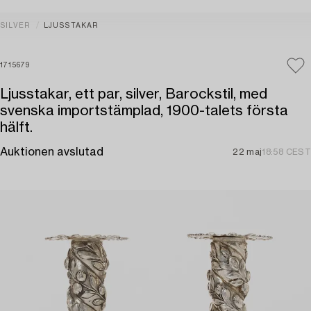
SILVER
LJUSSTAKAR
1715679
Ljusstakar, ett par, silver, Barockstil, med
svenska importstämplad, 1900-talets första
hälft.
Auktionen avslutad
22 maj
18:58 CEST