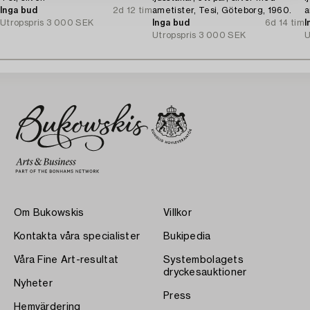
Inga bud
2d 12 tim
ametister, Tesi, Göteborg, 1960.
a
Utropspris
3 000 SEK
Inga bud
6d 14 tim
I
Utropspris
3 000 SEK
U
Om Bukowskis
Villkor
Kontakta våra specialister
Bukipedia
Våra Fine Art-resultat
Systembolagets
dryckesauktioner
Nyheter
Press
Hemvärdering