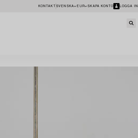
KONTAKT
SVENSKA
EUR
SKAPA KONTO
LOGGA IN