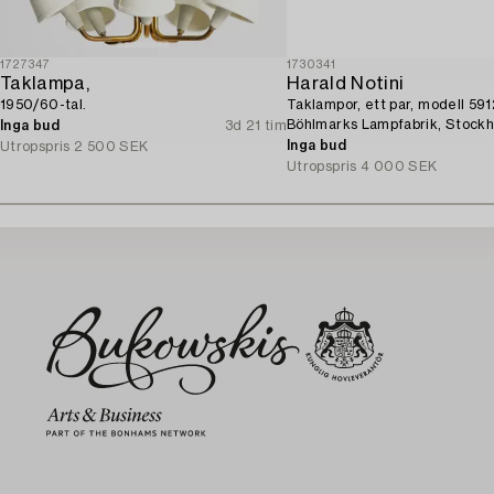
1727347
1730341
Taklampa,
Harald Notini
1950/60-tal.
Taklampor, ett par, modell 591
Böhlmarks Lampfabrik, Stockh
Inga bud
3d 21 tim
tal.
Inga bud
Utropspris
2 500 SEK
Utropspris
4 000 SEK