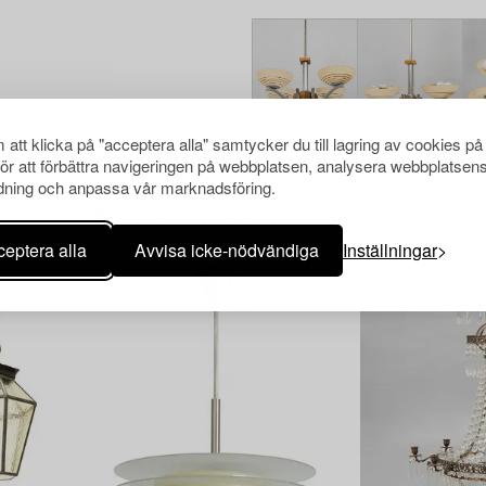
att klicka på "acceptera alla" samtycker du till lagring av cookies på
för att förbättra navigeringen på webbplatsen, analysera webbplatsen
ning och anpassa vår marknadsföring.
Andra har även tittat på
eptera alla
Avvisa icke-nödvändiga
Inställningar