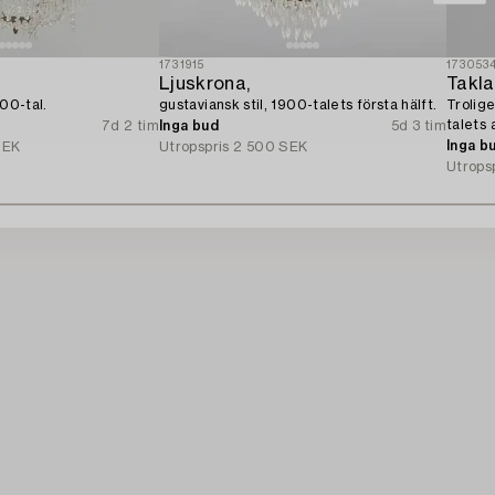
1731915
173053
Ljuskrona,
Takl
900-tal.
gustaviansk stil, 1900-talets första hälft.
Trolig
talets 
7d 2 tim
Inga bud
5d 3 tim
Inga b
SEK
Utropspris
2 500 SEK
Utrops