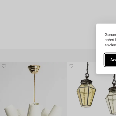
Genom 
enhet 
använd
Acc