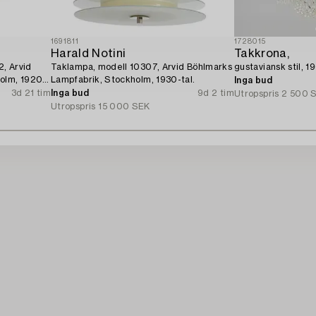
1691811
1728015
Harald Notini
Takkrona,
2, Arvid
Taklampa, modell 10307, Arvid Böhlmarks
gustaviansk stil, 1
olm, 1920-
Lampfabrik, Stockholm, 1930-tal.
Inga bud
3d 21 tim
Inga bud
9d 2 tim
Utropspris
2 500 
Utropspris
15 000 SEK