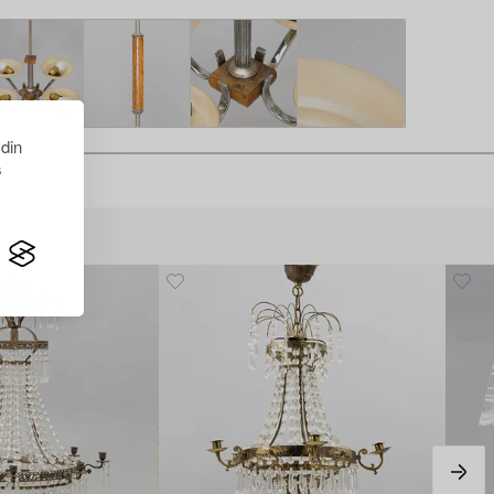
 din
s