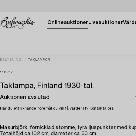
Onlineauktioner
Liveauktioner
Värde
BELYSNING
TAKLAMPOR
1715712
Taklampa, Finland 1930-tal.
Auktionen avslutad
Har du ett liknande föremål du vill få värderat?
Kontakta oss
Masurbjörk, förnicklad stomme, fyra ljuspunkter med ku
Totalhöjd ca 102 cm, diameter ca 60 cm.