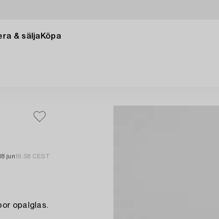
ra & sälja
Köpa
18 jun
16:58 CEST
por opalglas.