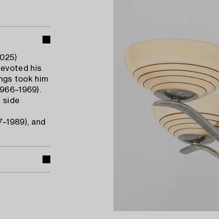
2025)
devoted his
ings took him
1966–1969).
 side
7–1989), and