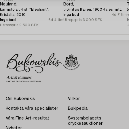
Neuland,
Bord,
T
karmstolar, 4 st, "Elephant",
troligtvis Italien, 1900-tales mitt.
5
Kristalia, 2010.
Inga bud
4d 7 tim
m
Inga bud
6d 4 tim
Utropspris
3 000 SEK
I
Utropspris
2 500 SEK
U
Om Bukowskis
Villkor
Kontakta våra specialister
Bukipedia
Våra Fine Art-resultat
Systembolagets
dryckesauktioner
Nyheter