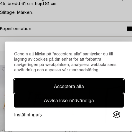
45, bredd 61 cm, höjd 81 cm.
Slitage. Märken.
Köpinformation
Genom att klicka på "acceptera alla" samtycker du till
Andra har även tittat på
lagring av cookies på din enhet för att förbättra
navigeringen på webbplatsen, analysera webbplatsens
användning och anpassa vår marknadsföring.
Acceptera alla
Avvisa icke-nödvändiga
Inställningar
1730180
1731466
1