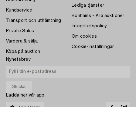
Hemvärdering
Lediga tjänster
Kundservice
Bonhams - Alla auktioner
Transport och uthämtning
Integritetspolicy
Private Sales
Om cookies
Värdera & sälja
Cookie-inställningar
Köpa på auktion
Nyhetsbrev
Ladda ner vår app
App Store
BETALA MED
COPYRIGHT ©1870-2026 BUKOWSKI AUKTIONER AB