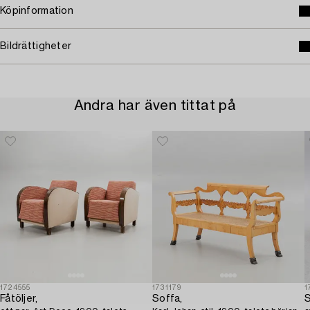
Köpinformation
Bildrättigheter
Andra har även tittat på
1724555
1731179
1
Fåtöljer,
Soffa,
S