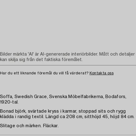
Bilder märkta 'AI' är AI-genererade interiörbilder. Mått och detaljer
kan skilja sig från det faktiska föremålet.
Har du ett liknande föremål du vill få värderat?
Kontakta oss
Soffa, Swedish Grace, Svenska Möbelfabrikerna, Bodafors,
1920-tal.
Bonad björk, svärtade kryss i karmar, stoppad sits och rygg
klädda i randig textil. Längd ca 208 cm, sitthöjd 45, höjd 84 cm.
Slitage och märken. Fläckar.