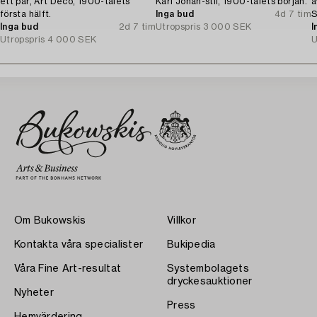
ett par, Art Deco, 1900-talets
Karl Johan-stil, 1900-talets början.
a
första hälft.
Inga bud
4d 7 tim
S
Inga bud
2d 7 tim
Utropspris
3 000 SEK
S
I
Utropspris
4 000 SEK
U
Om Bukowskis
Villkor
Kontakta våra specialister
Bukipedia
Våra Fine Art-resultat
Systembolagets
dryckesauktioner
Nyheter
Press